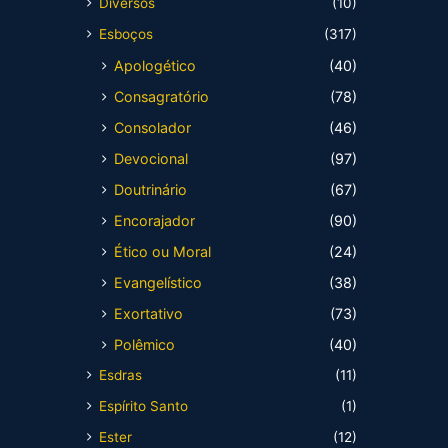
Diversos
(10)
Esboços
(317)
Apologético
(40)
Consagratório
(78)
Consolador
(46)
Devocional
(97)
Doutrinário
(67)
Encorajador
(90)
Ético ou Moral
(24)
Evangelístico
(38)
Exortativo
(73)
Polêmico
(40)
Esdras
(11)
Espírito Santo
(1)
Ester
(12)