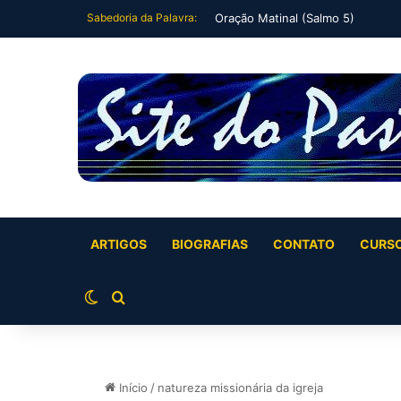
Sabedoria da Palavra:
Oração Noturna (Salmo 4)
ARTIGOS
BIOGRAFIAS
CONTATO
CURS
Switch skin
Buscar por
Início
/
natureza missionária da igreja