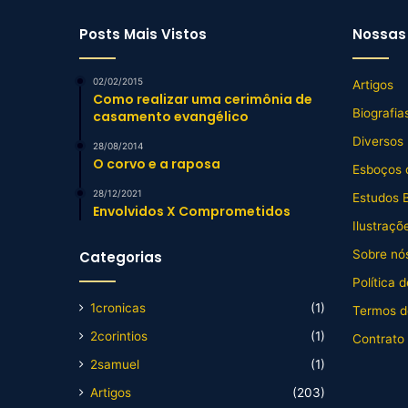
Posts Mais Vistos
Nossas 
02/02/2015
Artigos
Como realizar uma cerimônia de
Biografia
casamento evangélico
Diversos
28/08/2014
O corvo e a raposa
Esboços 
28/12/2021
Estudos B
Envolvidos X Comprometidos
Ilustraçõ
Sobre nós
Categorias
Política 
1cronicas
(1)
Termos d
2corintios
(1)
Contrato
2samuel
(1)
Artigos
(203)