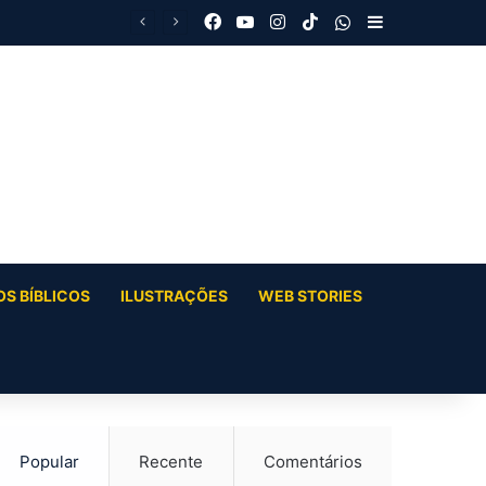
Facebook
YouTube
Instagram
TikTok
WhatsApp
Barra Latera
S BÍBLICOS
ILUSTRAÇÕES
WEB STORIES
Popular
Recente
Comentários