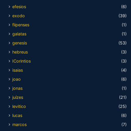
efesios
(6)
exodo
(39)
fiipenses
(1)
galatas
(1)
genesis
(53)
hebreus
(3)
ICorintios
(3)
isaias
(4)
joao
(6)
jonas
(1)
juízes
(21)
levitico
(25)
lucas
(6)
marcos
(7)