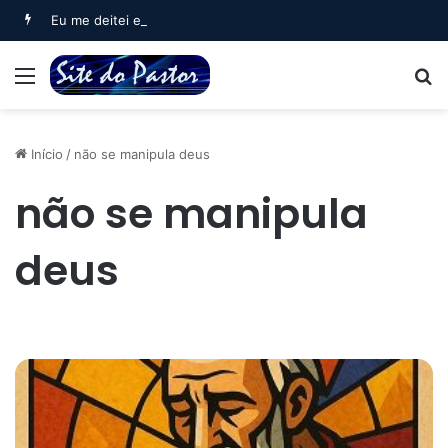
Eu me deitei e dormi (Salmo 3)
Menu
B
Início
/
não se manipula deus
não se manipula
deus