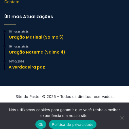
Contato
Últimas Atualizações
10 horas atrás
Oração Matinal (Salmo 5)
19 horas atrás
Oração Noturna (Salmo 4)
14/10/2014
A verdadeira paz
Site do Pastor © 2025 – Todos os direitos reservados.
Mensagens e Esboços de Sermão Evangélicos
Nós utilizamos cookies para garantir que você tenha a melhor
experiência em nosso site.
Facebook
YouTube
Instagram
TikTok
WhatsApp
Ok
Política de privacidade