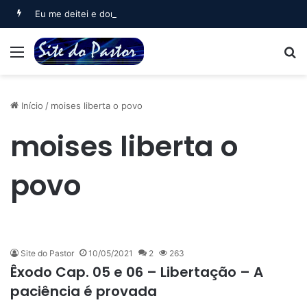
Eu me deitei e dormi (Salmo 3)
Menu
B
Início
/
moises liberta o povo
moises liberta o
povo
Site do Pastor
10/05/2021
2
263
Êxodo Cap. 05 e 06 – Libertação – A
paciência é provada