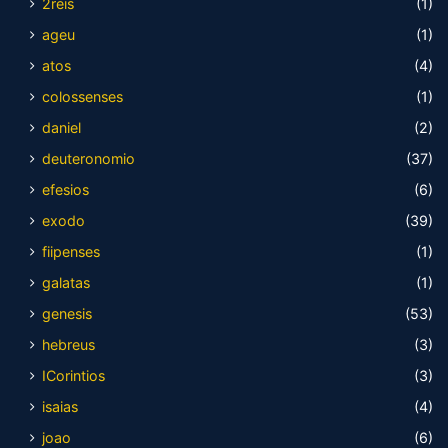
2reis
(1)
ageu
(1)
atos
(4)
colossenses
(1)
daniel
(2)
deuteronomio
(37)
efesios
(6)
exodo
(39)
fiipenses
(1)
galatas
(1)
genesis
(53)
hebreus
(3)
ICorintios
(3)
isaias
(4)
joao
(6)