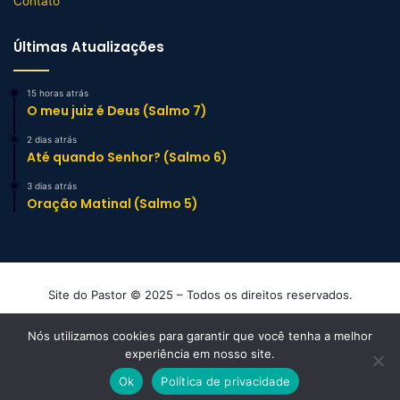
Contato
Últimas Atualizações
15 horas atrás
O meu juiz é Deus (Salmo 7)
2 dias atrás
Até quando Senhor? (Salmo 6)
3 dias atrás
Oração Matinal (Salmo 5)
Site do Pastor © 2025 – Todos os direitos reservados.
Mensagens e Esboços de Sermão Evangélicos
Nós utilizamos cookies para garantir que você tenha a melhor
experiência em nosso site.
Facebook
YouTube
Instagram
TikTok
WhatsApp
Ok
Política de privacidade