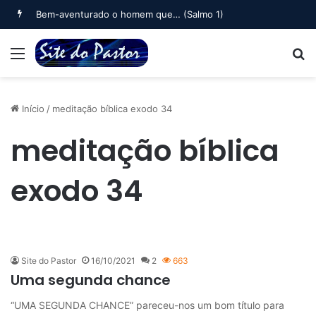
Bem-aventurado o homem que… (Salmo 1)
Menu
B
Início
/
meditação bíblica exodo 34
meditação bíblica
exodo 34
Site do Pastor
16/10/2021
2
663
Uma segunda chance
“UMA SEGUNDA CHANCE” pareceu-nos um bom título para