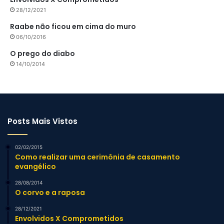
28/12/2021
Raabe não ficou em cima do muro
06/10/2016
O prego do diabo
14/10/2014
Posts Mais Vistos
02/02/2015
Como realizar uma cerimônia de casamento
evangélico
28/08/2014
O corvo e a raposa
28/12/2021
Envolvidos X Comprometidos