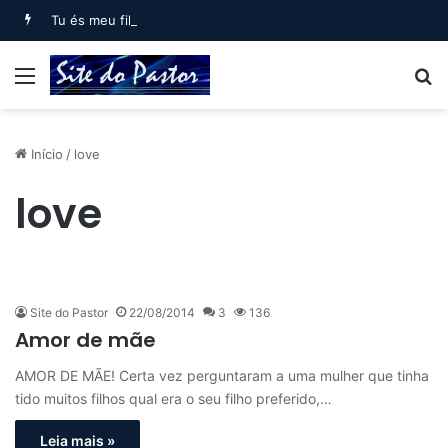
Tu és meu filho, Eu hoje te gerei (Salmo 2)
Menu
B
Início
/
love
love
Site do Pastor
22/08/2014
3
136
Amor de mãe
AMOR DE MÃE! Certa vez perguntaram a uma mulher que tinha
tido muitos filhos qual era o seu filho preferido,…
Leia mais »