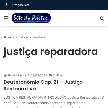
Oração Noturna (Salmo 4)
Menu
B
Início
/
justiça reparadora
justiça reparadora
Site do Pastor
18/03/2025
0
44
Deuteronômio Cap. 21 – Justiça
Restaurativa
JUSTIÇA RESTAURATIVA INTRODUÇÃO Justiça Restaurativa: O
capítulo 21 de Deuteronômio apresenta importantes