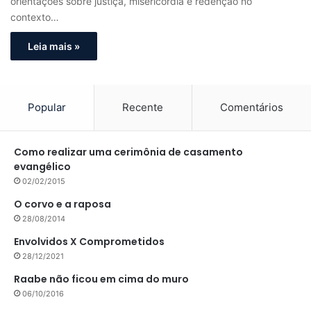
orientações sobre justiça, misericórdia e redenção no
contexto…
Leia mais »
Popular
Recente
Comentários
Como realizar uma cerimônia de casamento
evangélico
02/02/2015
O corvo e a raposa
28/08/2014
Envolvidos X Comprometidos
28/12/2021
Raabe não ficou em cima do muro
06/10/2016