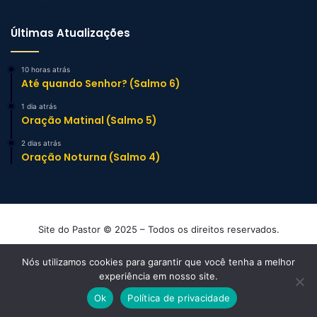
Últimas Atualizações
10 horas atrás
Até quando Senhor? (Salmo 6)
1 dia atrás
Oração Matinal (Salmo 5)
2 dias atrás
Oração Noturna (Salmo 4)
Site do Pastor © 2025 – Todos os direitos reservados.
Mensagens e Esboços de Sermão Evangélicos
Nós utilizamos cookies para garantir que você tenha a melhor
experiência em nosso site.
Facebook
YouTube
Instagram
TikTok
WhatsApp
Ok
Política de privacidade