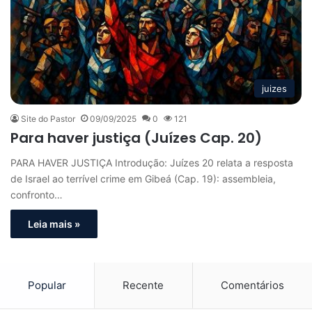
juizes
Site do Pastor
09/09/2025
0
121
Para haver justiça (Juízes Cap. 20)
PARA HAVER JUSTIÇA Introdução: Juízes 20 relata a resposta
de Israel ao terrível crime em Gibeá (Cap. 19): assembleia,
confronto…
Leia mais »
Popular
Recente
Comentários