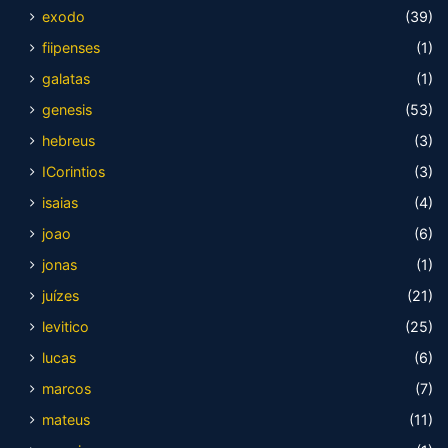
exodo
(39)
fiipenses
(1)
galatas
(1)
genesis
(53)
hebreus
(3)
ICorintios
(3)
isaias
(4)
joao
(6)
jonas
(1)
juízes
(21)
levitico
(25)
lucas
(6)
marcos
(7)
mateus
(11)