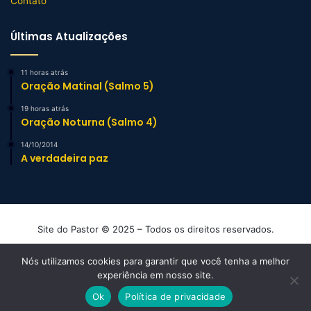
Contato
Últimas Atualizações
11 horas atrás
Oração Matinal (Salmo 5)
19 horas atrás
Oração Noturna (Salmo 4)
14/10/2014
A verdadeira paz
Site do Pastor © 2025 – Todos os direitos reservados.
Mensagens e Esboços de Sermão Evangélicos
Nós utilizamos cookies para garantir que você tenha a melhor
experiência em nosso site.
Facebook
YouTube
Instagram
TikTok
WhatsApp
Ok
Política de privacidade