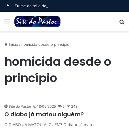
Eu me deitei e dormi (Salmo 3)
Menu
B
Início
/
homicida desde o princípio
homicida desde o
princípio
Site do Pastor
18/06/2025
2
248
O diabo já matou alguém?
O DIABO JÁ MATOU ALGUÉM? O diabo já matou