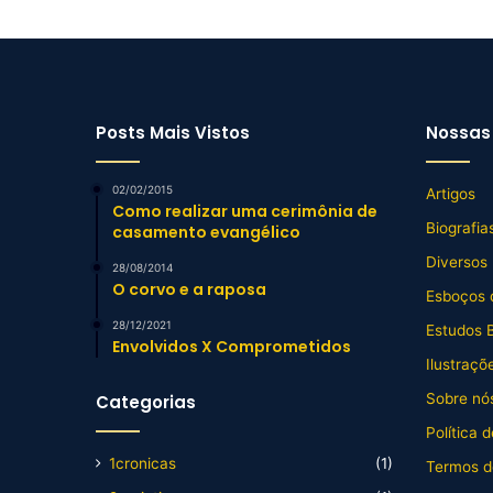
Posts Mais Vistos
Nossas 
02/02/2015
Artigos
Como realizar uma cerimônia de
Biografia
casamento evangélico
Diversos
28/08/2014
O corvo e a raposa
Esboços 
28/12/2021
Estudos B
Envolvidos X Comprometidos
Ilustraçõ
Sobre nós
Categorias
Política 
1cronicas
(1)
Termos d