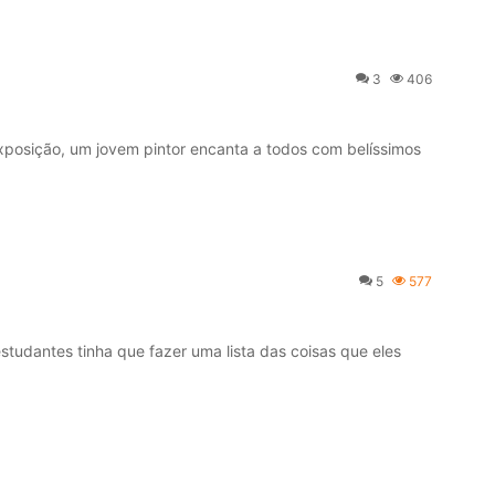
3
406
sição, um jovem pintor encanta a todos com belíssimos
5
577
antes tinha que fazer uma lista das coisas que eles