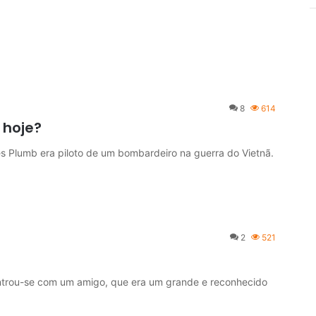
8
614
hoje?
umb era piloto de um bombardeiro na guerra do Vietnã.
2
521
ou-se com um amigo, que era um grande e reconhecido