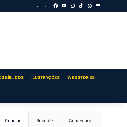
Facebook
YouTube
Instagram
TikTok
WhatsApp
Barra Latera
S BÍBLICOS
ILUSTRAÇÕES
WEB STORIES
Popular
Recente
Comentários