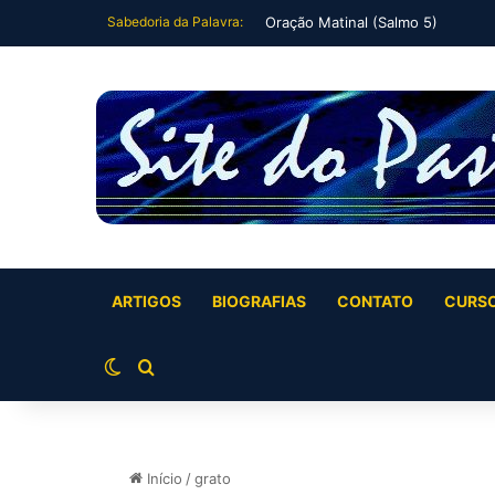
Sabedoria da Palavra:
Oração Matinal (Salmo 5)
ARTIGOS
BIOGRAFIAS
CONTATO
CURS
Switch skin
Buscar por
Início
/
grato