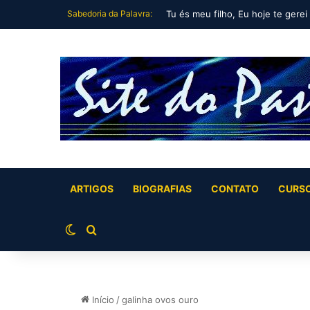
Sabedoria da Palavra:
Tu és meu filho, Eu hoje te gerei
ARTIGOS
BIOGRAFIAS
CONTATO
CURS
Switch skin
Buscar por
Início
/
galinha ovos ouro