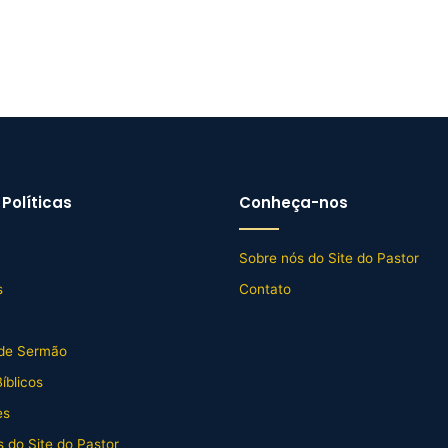
Políticas
Conheça-nos
Sobre nós do Site do Pastor
s
Contato
de Sermão
íblicos
es
 do Site do Pastor