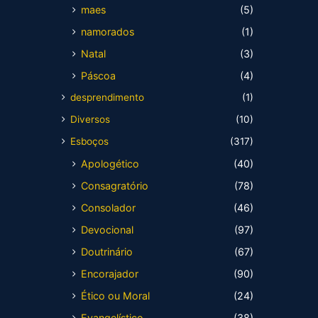
maes
(5)
namorados
(1)
Natal
(3)
Páscoa
(4)
desprendimento
(1)
Diversos
(10)
Esboços
(317)
Apologético
(40)
Consagratório
(78)
Consolador
(46)
Devocional
(97)
Doutrinário
(67)
Encorajador
(90)
Ético ou Moral
(24)
Evangelístico
(38)