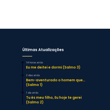
Últimas Atualizações
14 horas atrás
Eu me deitei e dormi (Salmo 3)
2 dias atrás
Bem-aventurado o homem que…
(Salmo 1)
1 dia atrás
Tu és meu filho, Eu hoje te gerei
(Salmo 2)