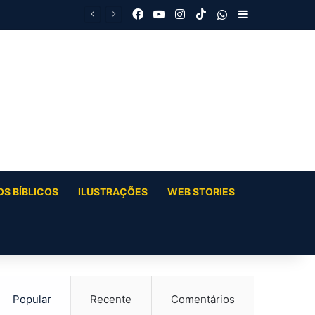
Facebook
YouTube
Instagram
TikTok
WhatsApp
Barra Latera
S BÍBLICOS
ILUSTRAÇÕES
WEB STORIES
Popular
Recente
Comentários