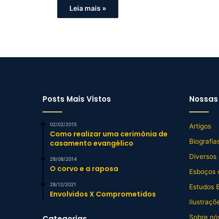
Leia mais »
Posts Mais Vistos
Nossas 
02/02/2015
Artigos
Como realizar uma cerimônia de
Biografia
casamento evangélico
Diversos
28/08/2014
O corvo e a raposa
Esboços 
28/12/2021
Estudos B
Envolvidos X Comprometidos
Ilustraçõ
Sobre nós
Categorias