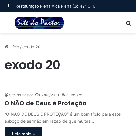
Restauração Plena Vida Plena (Jó 42:10-17)
Menu
B
Início
/
exodo 20
exodo 20
Site do Pastor
02/08/2021
3
375
O NÃO de Deus é Proteção
“O NÃO DE DEUS É PROTEÇÃO” é um bom título para este
esboço de sermão em razão de que muitas…
Leia mais »