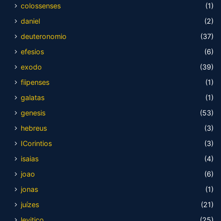
colossenses
(1)
daniel
(2)
deuteronomio
(37)
efesios
(6)
exodo
(39)
fiipenses
(1)
galatas
(1)
genesis
(53)
hebreus
(3)
ICorintios
(3)
isaias
(4)
joao
(6)
jonas
(1)
juízes
(21)
levitico
(25)