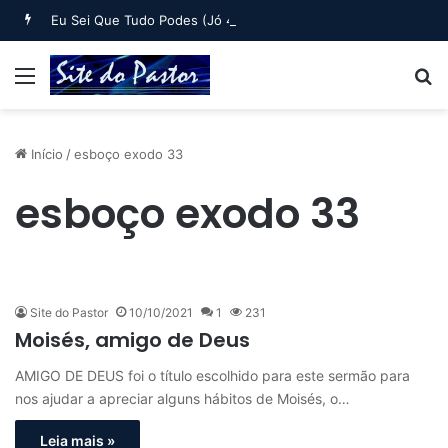
Eu Sei Que Tudo Podes (Jó 42:1-6)
Menu
B
Início
/
esboço exodo 33
esboço exodo 33
Site do Pastor
10/10/2021
1
231
Moisés, amigo de Deus
AMIGO DE DEUS foi o título escolhido para este sermão para
nos ajudar a apreciar alguns hábitos de Moisés, o…
Leia mais »