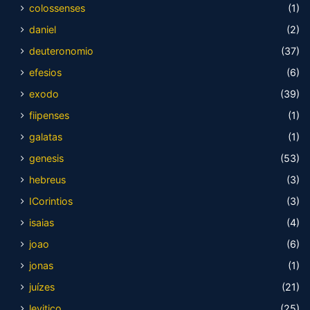
colossenses
(1)
daniel
(2)
deuteronomio
(37)
efesios
(6)
exodo
(39)
fiipenses
(1)
galatas
(1)
genesis
(53)
hebreus
(3)
ICorintios
(3)
isaias
(4)
joao
(6)
jonas
(1)
juízes
(21)
levitico
(25)