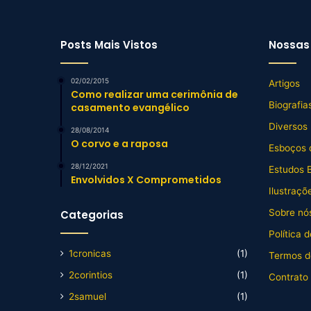
Posts Mais Vistos
Nossas 
02/02/2015
Artigos
Como realizar uma cerimônia de
Biografia
casamento evangélico
Diversos
28/08/2014
O corvo e a raposa
Esboços 
28/12/2021
Estudos B
Envolvidos X Comprometidos
Ilustraçõ
Sobre nós
Categorias
Política 
1cronicas
(1)
Termos d
2corintios
(1)
Contrato
2samuel
(1)