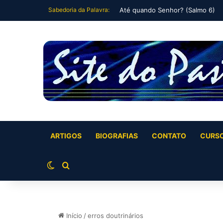
Sabedoria da Palavra:
Até quando Senhor? (Salmo 6)
ARTIGOS
BIOGRAFIAS
CONTATO
CURS
Switch skin
Buscar por
Início
/
erros doutrinários