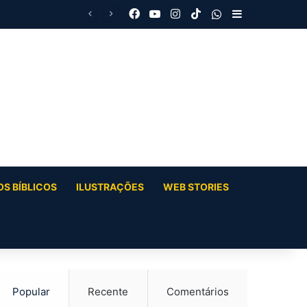
Facebook
YouTube
Instagram
TikTok
WhatsApp
Barra Latera
S BÍBLICOS
ILUSTRAÇÕES
WEB STORIES
Popular
Recente
Comentários