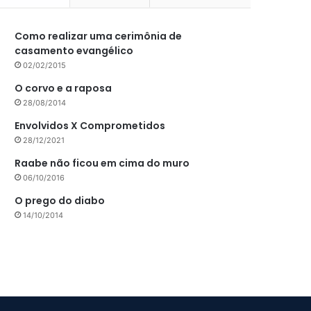
Como realizar uma cerimônia de
casamento evangélico
02/02/2015
O corvo e a raposa
28/08/2014
Envolvidos X Comprometidos
28/12/2021
Raabe não ficou em cima do muro
06/10/2016
O prego do diabo
14/10/2014