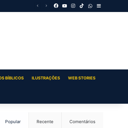
Facebook
YouTube
Instagram
TikTok
WhatsApp
Barra Latera
S BÍBLICOS
ILUSTRAÇÕES
WEB STORIES
Popular
Recente
Comentários