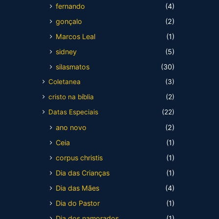
fernando
(4)
gonçalo
(2)
Marcos Leal
(1)
sidney
(5)
silasmatos
(30)
Coletanea
(3)
cristo na bíblia
(2)
Datas Especiais
(22)
ano novo
(2)
Ceia
(1)
corpus christis
(1)
Dia das Crianças
(1)
Dia das Mães
(4)
Dia do Pastor
(1)
Dia dos namorados
(1)