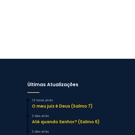
Últimas Atualizações
12 horas atrás
O meu juiz é Deus (Salmo 7)
2 dias atrás
Até quando Senhor? (Salmo 6)
2 dias atrás