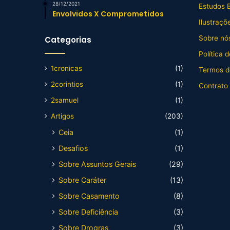
28/12/2021
Estudos B
Envolvidos X Comprometidos
Ilustraçõ
Sobre nós
Categorias
Política 
1cronicas
(1)
Termos d
2corintios
(1)
Contrato
2samuel
(1)
Artigos
(203)
Ceia
(1)
Desafios
(1)
Sobre Assuntos Gerais
(29)
Sobre Caráter
(13)
Sobre Casamento
(8)
Sobre Deficiência
(3)
Sobre Drogras
(3)