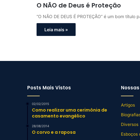
O NÃO de Deus é Proteção
“O NÃO DE DEUS É PROTEÇÃO” é um bom título pa
Leia mais »
Posts Mais Vistos
Nossas 
02/02/2015
Artigos
Como realizar uma cerimônia de
Biografia
casamento evangélico
Diversos
28/08/2014
O corvo e a raposa
Esboços 