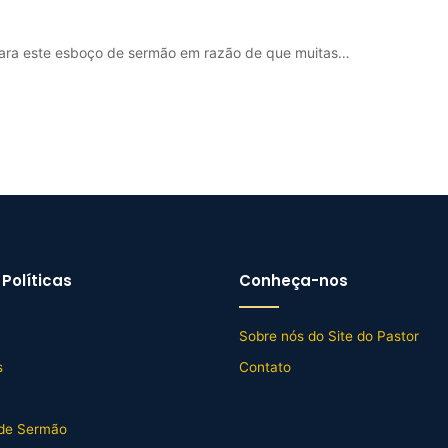
ra este esboço de sermão em razão de que muitas…
Políticas
Conheça-nos
Sobre nós do Site do Pastor
s
Contato
de Sermão