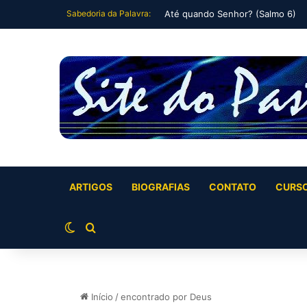
Sabedoria da Palavra:
Até quando Senhor? (Salmo 6)
ARTIGOS
BIOGRAFIAS
CONTATO
CURS
Switch skin
Buscar por
Início
/
encontrado por Deus