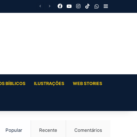
Facebook
YouTube
Instagram
TikTok
WhatsApp
Barra Latera
S BÍBLICOS
ILUSTRAÇÕES
WEB STORIES
Popular
Recente
Comentários