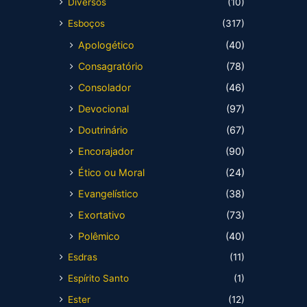
Diversos
(10)
Esboços
(317)
Apologético
(40)
Consagratório
(78)
Consolador
(46)
Devocional
(97)
Doutrinário
(67)
Encorajador
(90)
Ético ou Moral
(24)
Evangelístico
(38)
Exortativo
(73)
Polêmico
(40)
Esdras
(11)
Espírito Santo
(1)
Ester
(12)