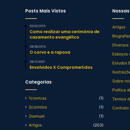
Posts Mais Vistos
Nossas 
02/02/2015
Artigos
Como realizar uma cerimônia de
Biografia
casamento evangélico
Diversos
28/08/2014
O corvo e a raposa
Esboços 
28/12/2021
Estudos B
Envolvidos X Comprometidos
Ilustraçõ
Sobre nós
Categorias
Política 
1cronicas
(1)
Termos d
2corintios
(1)
Contrato
2samuel
(1)
Artigos
(203)