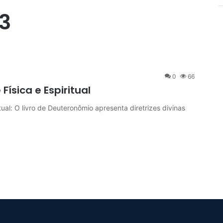
3
0
66
ísica e Espiritual
: O livro de Deuteronômio apresenta diretrizes divinas