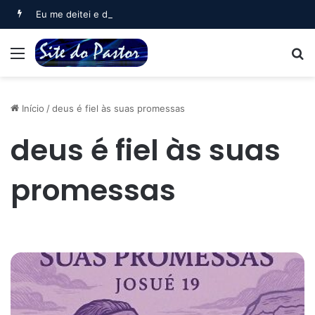
Eu me deitei e dormi (Salmo 3)
Menu
B
Início
/
deus é fiel às suas promessas
deus é fiel às suas
promessas