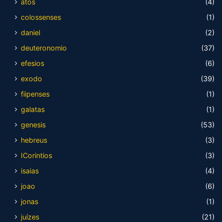
atos
(4)
colossenses
(1)
daniel
(2)
deuteronomio
(37)
efesios
(6)
exodo
(39)
fiipenses
(1)
galatas
(1)
genesis
(53)
hebreus
(3)
ICorintios
(3)
isaias
(4)
joao
(6)
jonas
(1)
juízes
(21)