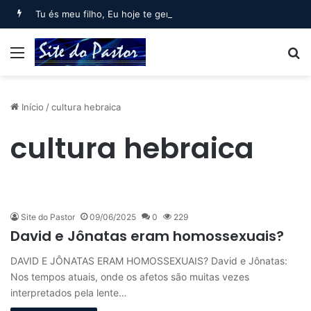
Tu és meu filho, Eu hoje te gerei (Salmo 2)
Menu
B
Início
/
cultura hebraica
cultura hebraica
Site do Pastor
09/06/2025
0
229
David e Jônatas eram homossexuais?
DAVID E JÔNATAS ERAM HOMOSSEXUAIS? David e Jônatas:
Nos tempos atuais, onde os afetos são muitas vezes
interpretados pela lente…