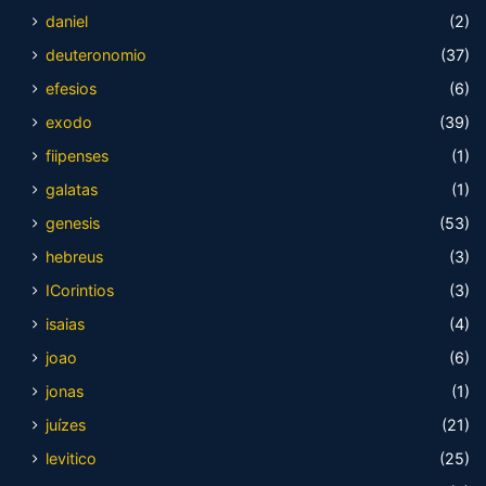
daniel
(2)
deuteronomio
(37)
efesios
(6)
exodo
(39)
fiipenses
(1)
galatas
(1)
genesis
(53)
hebreus
(3)
ICorintios
(3)
isaias
(4)
joao
(6)
jonas
(1)
juízes
(21)
levitico
(25)