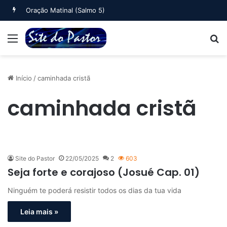
Oração Matinal (Salmo 5)
Menu
B
Início
/
caminhada cristã
caminhada cristã
Site do Pastor
22/05/2025
2
603
Seja forte e corajoso (Josué Cap. 01)
Ninguém te poderá resistir todos os dias da tua vida
Leia mais »