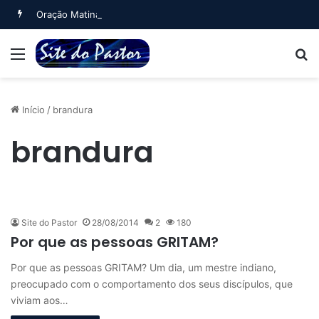
Oração Matinal (Salmo 5)
Menu
B
Início
/
brandura
brandura
Site do Pastor
28/08/2014
2
180
Por que as pessoas GRITAM?
Por que as pessoas GRITAM? Um dia, um mestre indiano,
preocupado com o comportamento dos seus discípulos, que
viviam aos…