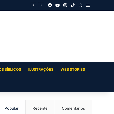
Facebook
YouTube
Instagram
TikTok
WhatsApp
Barra Latera
S BÍBLICOS
ILUSTRAÇÕES
WEB STORIES
Popular
Recente
Comentários