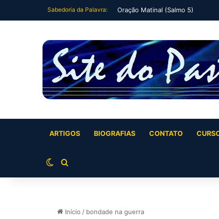
Sabedoria da Palavra:
Oração Matinal (Salmo 5)
ARTIGOS
BIOGRAFIAS
CONTATO
CURS
Switch skin
Buscar por
Início
/
bondade na guerra