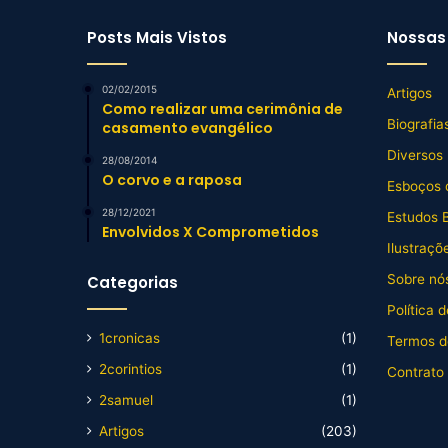
Posts Mais Vistos
Nossas 
02/02/2015
Artigos
Como realizar uma cerimônia de
Biografia
casamento evangélico
Diversos
28/08/2014
O corvo e a raposa
Esboços 
28/12/2021
Estudos B
Envolvidos X Comprometidos
Ilustraçõ
Sobre nós
Categorias
Política 
1cronicas
(1)
Termos d
2corintios
(1)
Contrato
2samuel
(1)
Artigos
(203)