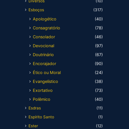
Diversos
(10)
Esboços
(317)
Apologético
(40)
Consagratório
(78)
Consolador
(46)
Devocional
(97)
Doutrinário
(67)
Encorajador
(90)
Ético ou Moral
(24)
Evangelístico
(38)
Exortativo
(73)
Polêmico
(40)
Esdras
(11)
Espírito Santo
(1)
Ester
(12)