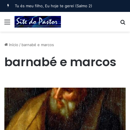
Bem-aventurado o homem que… (Salmo 1)
Menu
B
Início
/
barnabé e marcos
barnabé e marcos