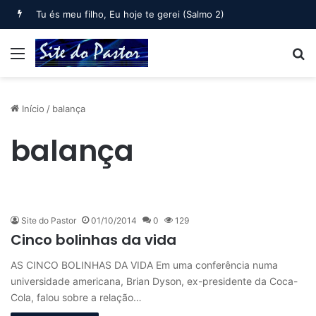
Bem-aventurado o homem que… (Salmo 1)
Menu
B
Início
/
balança
balança
Site do Pastor
01/10/2014
0
129
Cinco bolinhas da vida
AS CINCO BOLINHAS DA VIDA Em uma conferência numa
universidade americana, Brian Dyson, ex-presidente da Coca-
Cola, falou sobre a relação…