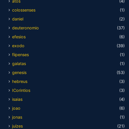
atos
(4)
colossenses
(1)
daniel
(2)
deuteronomio
(37)
efesios
(6)
exodo
(39)
fiipenses
(1)
galatas
(1)
genesis
(53)
hebreus
(3)
ICorintios
(3)
isaias
(4)
joao
(6)
jonas
(1)
juízes
(21)