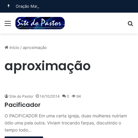
Oração Matinal (Salmo 5)
Menu
B
Início
/
aproximação
aproximação
Site do Pastor
14/10/2014
0
94
Pacificador
O PACIFICADOR Em uma certa igreja, duas mulheres nutriam
ódio uma pela outra. Viviam trocando farpas, discutindo o
tempo todo…