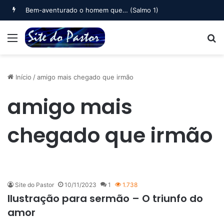
Bem-aventurado o homem que… (Salmo 1)
Menu
B
Início
/
amigo mais chegado que irmão
amigo mais
chegado que irmão
Site do Pastor
10/11/2023
1
1.738
Ilustração para sermão – O triunfo do
amor