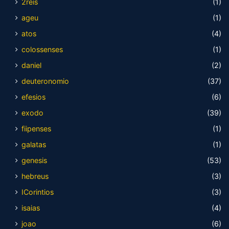
2reis
(1)
ageu
(1)
atos
(4)
colossenses
(1)
daniel
(2)
deuteronomio
(37)
efesios
(6)
exodo
(39)
fiipenses
(1)
galatas
(1)
genesis
(53)
hebreus
(3)
ICorintios
(3)
isaias
(4)
joao
(6)