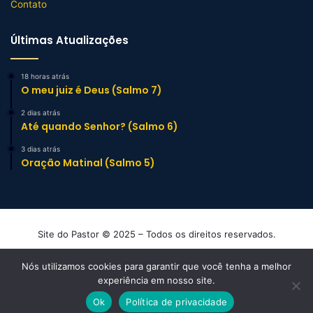
Contato
Últimas Atualizações
18 horas atrás
O meu juiz é Deus (Salmo 7)
2 dias atrás
Até quando Senhor? (Salmo 6)
3 dias atrás
Oração Matinal (Salmo 5)
Site do Pastor © 2025 – Todos os direitos reservados.
Mensagens e Esboços de Sermão Evangélicos
Nós utilizamos cookies para garantir que você tenha a melhor
experiência em nosso site.
Facebook
YouTube
Instagram
TikTok
WhatsApp
Ok
Política de privacidade