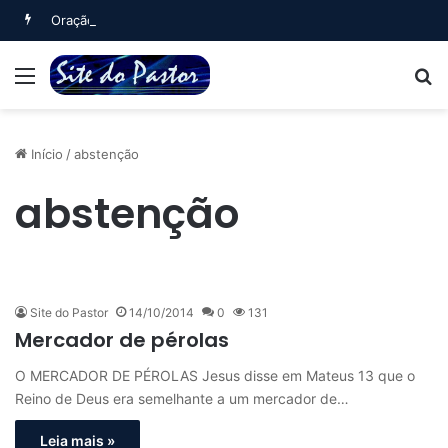
Oração Matinal (Salmo 5)
Menu
B
Início
/
abstenção
abstenção
Site do Pastor
14/10/2014
0
131
Mercador de pérolas
O MERCADOR DE PÉROLAS Jesus disse em Mateus 13 que o
Reino de Deus era semelhante a um mercador de…
Leia mais »