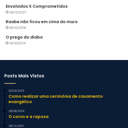
Envolvidos X Comprometidos
28/12/2021
Raabe não ficou em cima do muro
06/10/2016
O prego do diabo
14/10/2014
Posts Mais Vistos
02/02/2015
Como realizar uma cerimônia de casamento
evangélico
28/08/2014
O corvo e a raposa
28/12/2021