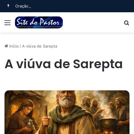
Oração Matinal (Salmo 5)
Menu
B
Início
/
A viúva de Sarepta
A viúva de Sarepta