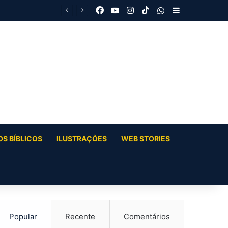
Facebook
YouTube
Instagram
TikTok
WhatsApp
Barra Latera
S BÍBLICOS
ILUSTRAÇÕES
WEB STORIES
Popular
Recente
Comentários