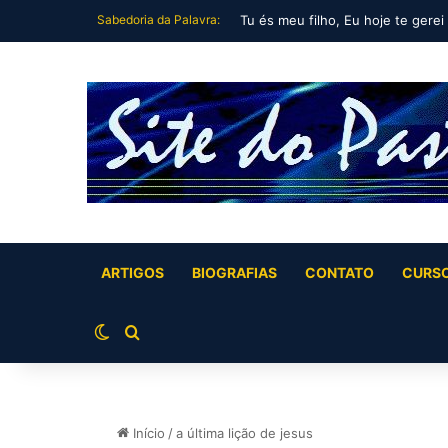
Sabedoria da Palavra:
Tu és meu filho, Eu hoje te gerei
ARTIGOS
BIOGRAFIAS
CONTATO
CURS
Switch skin
Buscar por
Início
/
a última lição de jesus