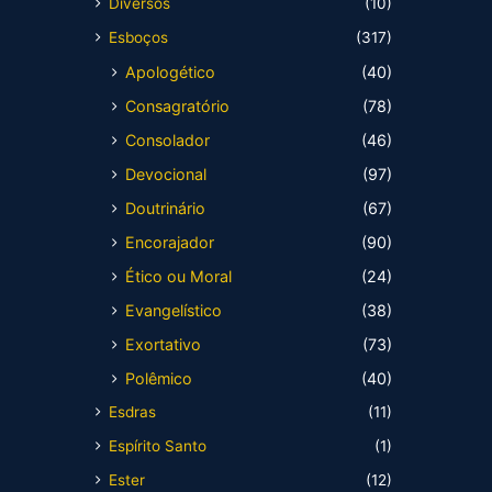
Diversos
(10)
Esboços
(317)
Apologético
(40)
Consagratório
(78)
Consolador
(46)
Devocional
(97)
Doutrinário
(67)
Encorajador
(90)
Ético ou Moral
(24)
Evangelístico
(38)
Exortativo
(73)
Polêmico
(40)
Esdras
(11)
Espírito Santo
(1)
Ester
(12)