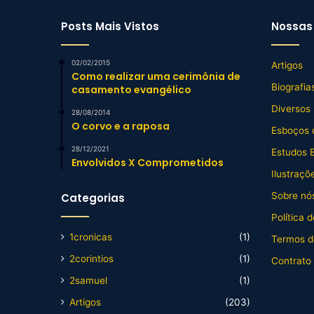
Posts Mais Vistos
Nossas 
02/02/2015
Artigos
Como realizar uma cerimônia de
Biografia
casamento evangélico
Diversos
28/08/2014
O corvo e a raposa
Esboços 
28/12/2021
Estudos B
Envolvidos X Comprometidos
Ilustraçõ
Sobre nós
Categorias
Política 
1cronicas
(1)
Termos d
2corintios
(1)
Contrato
2samuel
(1)
Artigos
(203)