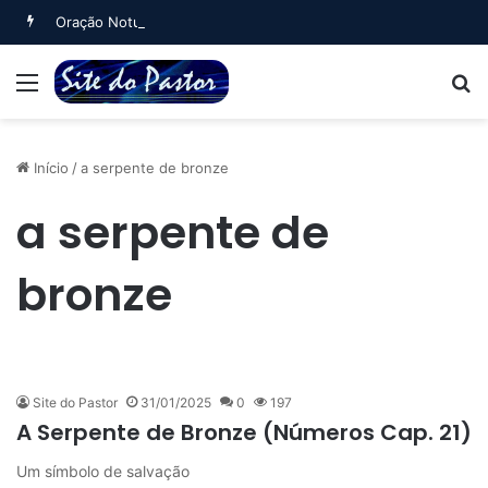
Oração Noturna (Salmo 4)
Menu
B
Início
/
a serpente de bronze
a serpente de
bronze
Site do Pastor
31/01/2025
0
197
A Serpente de Bronze (Números Cap. 21)
Um símbolo de salvação