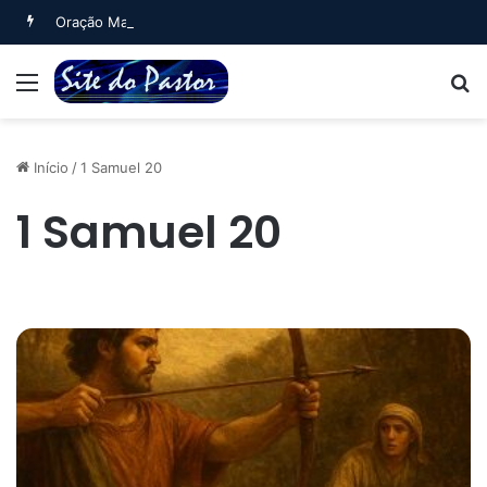
Oração Matinal (Salmo 5)
Menu
B
Início
/
1 Samuel 20
1 Samuel 20