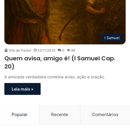
I Samuel
Site do Pastor
12/11/2025
0
99
Quem avisa, amigo é! (I Samuel Cap.
20)
A amizade verdadeira combina aviso, ação e oração.
Leia mais »
Popular
Recente
Comentários