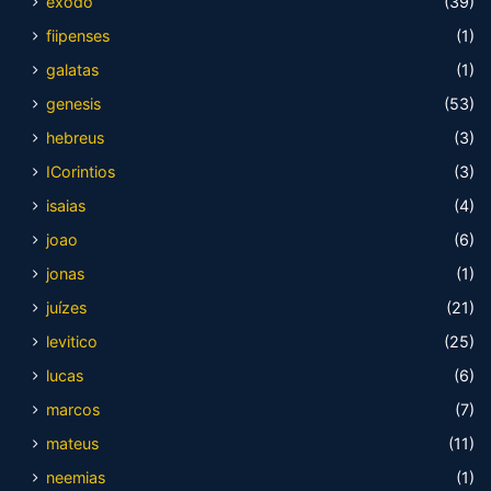
exodo
(39)
fiipenses
(1)
galatas
(1)
genesis
(53)
hebreus
(3)
ICorintios
(3)
isaias
(4)
joao
(6)
jonas
(1)
juízes
(21)
levitico
(25)
lucas
(6)
marcos
(7)
mateus
(11)
neemias
(1)