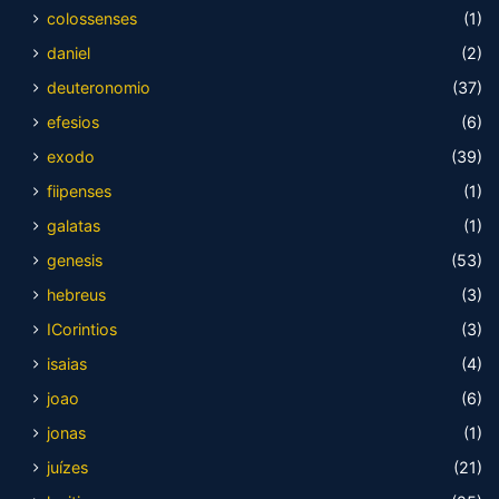
colossenses
(1)
daniel
(2)
deuteronomio
(37)
efesios
(6)
exodo
(39)
fiipenses
(1)
galatas
(1)
genesis
(53)
hebreus
(3)
ICorintios
(3)
isaias
(4)
joao
(6)
jonas
(1)
juízes
(21)