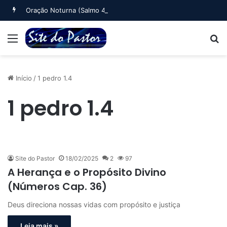
Oração Noturna (Salmo 4)
Menu
B
Início
/
1 pedro 1.4
1 pedro 1.4
Site do Pastor
18/02/2025
2
97
A Herança e o Propósito Divino
(Números Cap. 36)
Deus direciona nossas vidas com propósito e justiça
Leia mais »