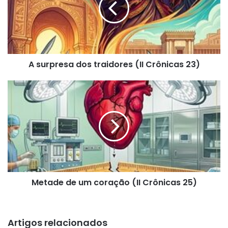
(II
Crônicas
23)
A surpresa dos traidores (II Crônicas 23)
Metade
de
um
coração
(II
Crônicas
25)
Metade de um coração (II Crônicas 25)
Artigos relacionados