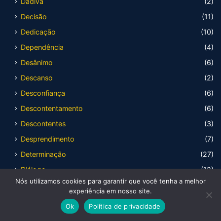
Dádiva
(2)
Decisão
(11)
Dedicação
(10)
Dependência
(4)
Desânimo
(6)
Descanso
(2)
Desconfiança
(6)
Descontentamento
(6)
Descontentes
(3)
Desprendimento
(7)
Determinação
(27)
Diálogo
(12)
Nós utilizamos cookies para garantir que você tenha a melhor
Dignidade
(7)
experiência em nosso site.
Discernimento
(16)
Ok
Política de privacidade
Distração
(6)
Facebook
X
WhatsApp
Telegram
Viber