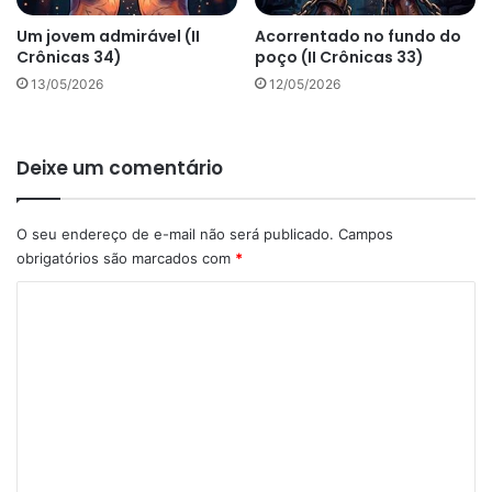
Um jovem admirável (II
Acorrentado no fundo do
Crônicas 34)
poço (II Crônicas 33)
13/05/2026
12/05/2026
Deixe um comentário
O seu endereço de e-mail não será publicado.
Campos
obrigatórios são marcados com
*
C
o
m
e
n
t