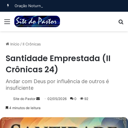
Oração Noturna (Salmo 4)
Menu
B
Início
/
II Crônicas
Santidade Emprestada (II
Crônicas 24)
Andar com Deus por influência de outros é
insuficiente
Mande
Site do Pastor
02/05/2026
0
92
um
4 minutos de leitura
e-
mail