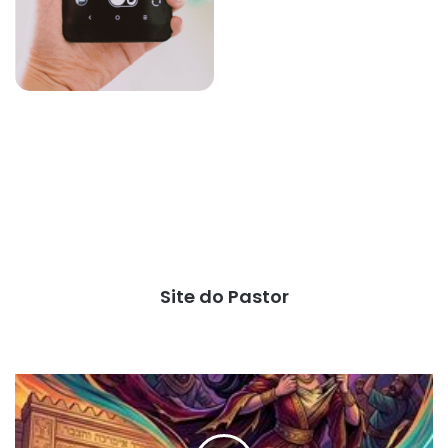
Site do Pastor
A
surpresa
dos
traidores