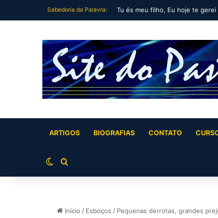
Sabedoria da Palavra:
Tu és meu filho, Eu hoje te gerei
ARTIGOS
BIOGRAFIAS
CONTATO
CURS
Switch skin
Buscar por
Início
/
Esboços
/
Pequenas derrotas, grandes prej