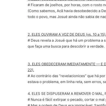
# Ficaram de joelhos, por horas, com o rosto 
(Como sabemos, Acã havia desobedecido a Deu
todo o povo, mas Josué ainda não sabia de nad
2. ELES OUVIRAM A VOZ DE DEUS (vs. 10 a 15)
# Deus revela a Josué que há um problema a se
que faça uma busca para descobrir a verdade.
3. ELES OBEDECERAM IMEDIATAMENTE — E D
22).
# Ao contrário das “revelacionices” que há po
estava o problema, em linha reta, sem erros, 
4. ELES SE DISPUSERAM A REMOVER O MAL, P
# Nunca é fácil extirpar o pecado, cortar o mal 
# Mas a ordem de Deus era implacável: Santifi