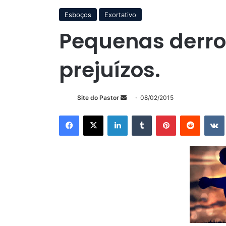
Esboços
Exortativo
Pequenas derro
prejuízos.
Mande
Site do Pastor
08/02/2015
um
Facebook
X
Linkedin
Tumblr
Pinterest
Reddit
e-
mail