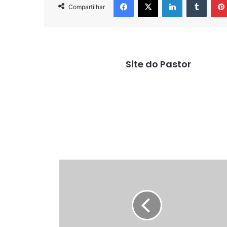
Compartilhar
Site do Pastor
Embriagai-
vos
do
Espírito