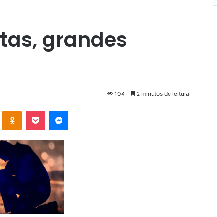
tas, grandes
104
2 minutos de leitura
VK
OK
Pocket
Messenger