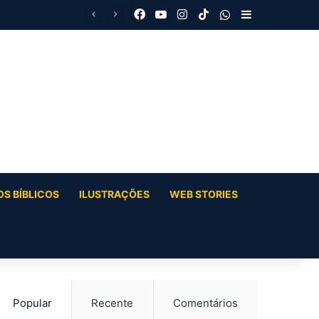
Facebook
YouTube
Instagram
TikTok
WhatsApp
Barra Latera
S BÍBLICOS
ILUSTRAÇÕES
WEB STORIES
Popular
Recente
Comentários