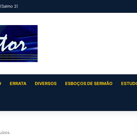
 (Salmo 2)
O
ERRATA
DIVERSOS
ESBOÇOS DE SERMÃO
ESTUDO
uízos.