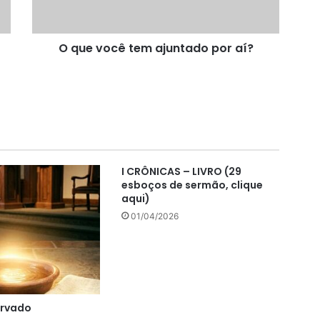
aí?
O que você tem ajuntado por aí?
I CRÔNICAS – LIVRO (29
esboços de sermão, clique
aqui)
01/04/2026
ervado