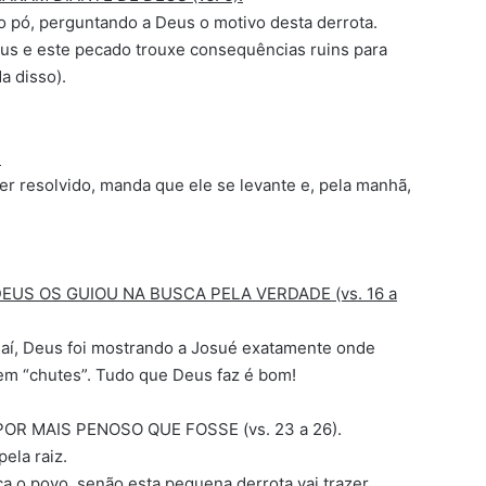
no pó, perguntando a Deus o motivo desta derrota.
s e este pecado trouxe consequências ruins para
a disso).
.
r resolvido, manda que ele se levante e, pela manhã,
EUS OS GUIOU NA BUSCA PELA VERDADE (vs. 16 a
r aí, Deus foi mostrando a Josué exatamente onde
sem “chutes”. Tudo que Deus faz é bom!
OR MAIS PENOSO QUE FOSSE (vs. 23 a 26).
pela raiz.
ca o povo, senão esta pequena derrota vai trazer