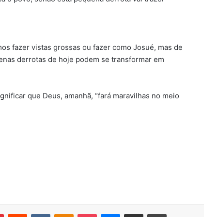
mos fazer vistas grossas ou fazer como Josué, mas de
uenas derrotas de hoje podem se transformar em
ignificar que Deus, amanhã, “fará maravilhas no meio
r
Pinterest
Reddit
VK
OK
Pocket
Messenger
Compartilhar via e-mail
Imprimir