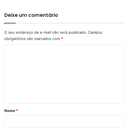
Deixe um comentário
O seu endereço de e-mail não será publicado.
Campos
obrigatórios são marcados com
*
C
o
m
e
n
t
á
r
Nome
*
i
o