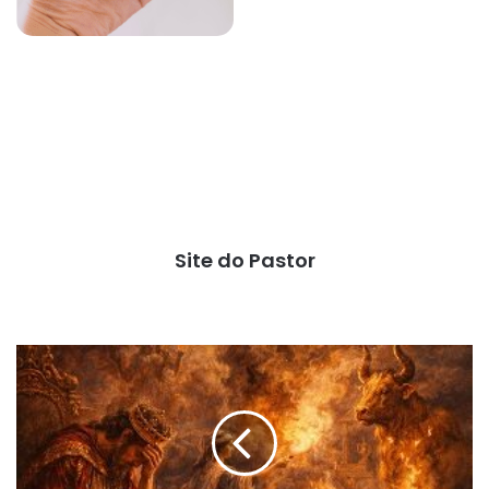
Site do Pastor
Idolatria
anula
sabedoria
(I
Reis
Cap.