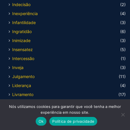
Indecisão
(2)
Inexperiência
(4)
Infantilidade
(3)
Ingratidão
(6)
Inimizade
(3)
Insensatez
(5)
Intercessão
(1)
Inveja
(3)
Julgamento
(11)
Liderança
(4)
Livramento
(17)
Livre arbítrio
(10)
Nós utilizamos cookies para garantir que você tenha a melhor
experiência em nosso site.
Loucura
(14)
Ok
Política de privacidade
Luto
(2)
Facebook
X
WhatsApp
Telegram
Viber