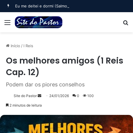
Eu me deitei e dormi (Salmo 3)
Menu
B
Início
/
I Reis
Os melhores amigos (1 Reis
Cap. 12)
Podem dar os piores conselhos
Mande
Site do Pastor
24/01/2026
0
100
um
2 minutos de leitura
e-
mail