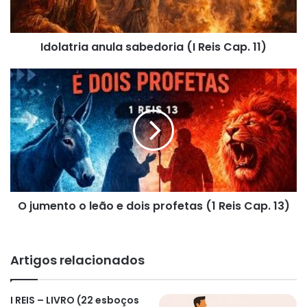
11)
Idolatria anula sabedoria (I Reis Cap. 11)
O
jumento
o
leão
e
dois
profetas
(1
Reis
O jumento o leão e dois profetas (1 Reis Cap. 13)
Cap.
13)
Artigos relacionados
I REIS – LIVRO (22 esboços