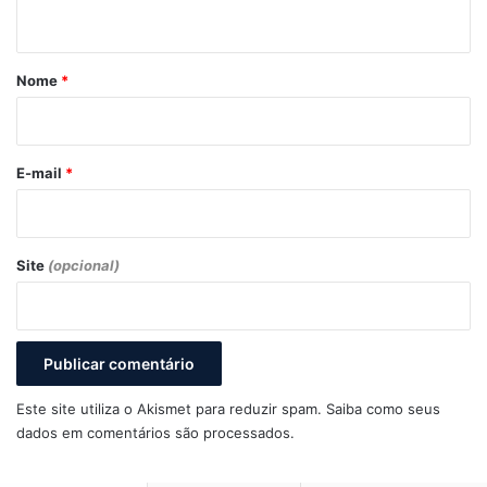
t
á
r
Nome
*
i
o
*
E-mail
*
Site
(opcional)
Este site utiliza o Akismet para reduzir spam.
Saiba como seus
dados em comentários são processados
.