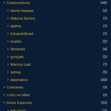
Colaboradores
(49)
david messias
(2)
Debora Santos
(1)
djalma
(1)
EduardoBrasil
(1)
evaldo
(2)
fernando
(4)
gonçalo
(2)
Marcos Leal
(1)
sidney
(5)
silasmatos
(30)
Coletanea
(3)
cristo na bíblia
(2)
Datas Especiais
(22)
ano novo
(2)