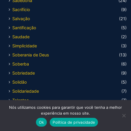
Sabedoria
(24)
Sacrifício
(9)
Salvação
(21)
Santificação
(5)
Saudade
(2)
Simplicidade
(3)
Soberania de Deus
(13)
Soberba
(6)
Sobriedade
(9)
Solidão
(5)
Solidariedade
(7)
Talentos
(7)
Nós utilizamos cookies para garantir que você tenha a melhor
Teimosia
(7)
experiência em nosso site.
Temor de Deus
(2)
Ok
Política de privacidade
Terceira idade
(3)
Facebook
X
WhatsApp
Telegram
Viber