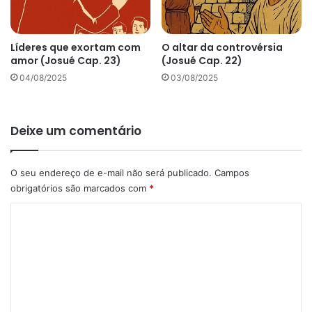
Líderes que exortam com
O altar da controvérsia
amor (Josué Cap. 23)
(Josué Cap. 22)
04/08/2025
03/08/2025
Deixe um comentário
O seu endereço de e-mail não será publicado.
Campos
obrigatórios são marcados com
*
C
o
m
e
n