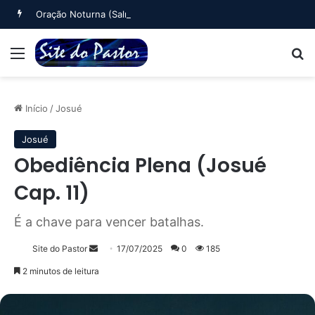
Oração Noturna (Salmo 4)
Menu
B
Início
/
Josué
Josué
Obediência Plena (Josué
Cap. 11)
É a chave para vencer batalhas.
Mande
Site do Pastor
17/07/2025
0
185
um
2 minutos de leitura
e-
mail