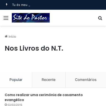
Tu és meu filho, Eu hoje te gerei (Salmo 2)
Menu
B
Início
Nos Livros do N.T.
Popular
Recente
Comentários
Como realizar uma cerimônia de casamento
evangélico
02/02/2015