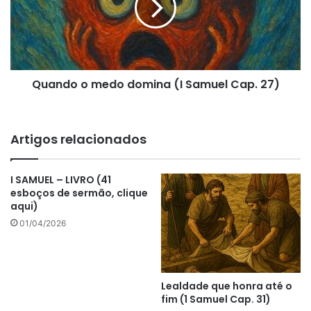
(I
Samuel
Cap.
27)
Quando o medo domina (I Samuel Cap. 27)
Artigos relacionados
I SAMUEL – LIVRO (41
esboços de sermão, clique
aqui)
01/04/2026
Lealdade que honra até o
fim (1 Samuel Cap. 31)