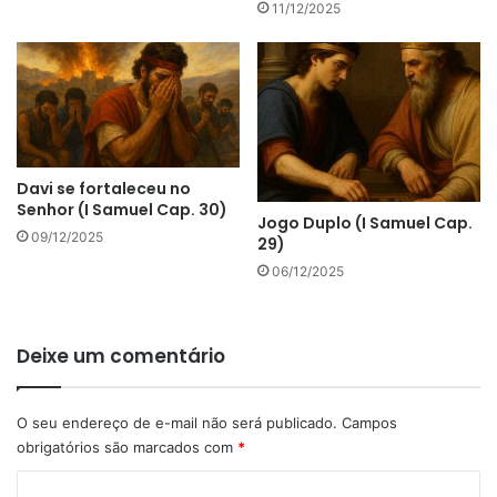
11/12/2025
Davi se fortaleceu no
Senhor (I Samuel Cap. 30)
Jogo Duplo (I Samuel Cap.
09/12/2025
29)
06/12/2025
Deixe um comentário
O seu endereço de e-mail não será publicado.
Campos
obrigatórios são marcados com
*
C