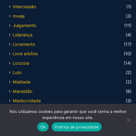
Intercessão
(1)
Inveja
(3)
Julgamento
(11)
Liderança
(4)
Livramento
(17)
Livre arbítrio
(10)
Loucura
(14)
Luto
(2)
Maldade
(2)
Mansidão
(8)
Mediocridade
(3)
Medo
(16)
Nós utilizamos cookies para garantir que você tenha a melhor
experiência em nosso site.
Mentira
(8)
Ok
Política de privacidade
Mesquinharia
(4)
Facebook
X
WhatsApp
Telegram
Viber