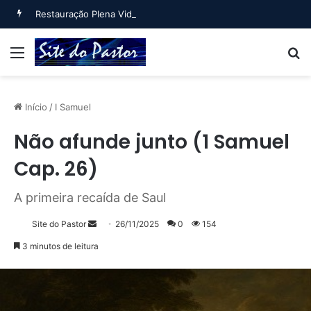
Restauração Plena Vida Plena (Jó 42:10-17)
Menu
B
Início
/
I Samuel
Não afunde junto (1 Samuel
Cap. 26)
A primeira recaída de Saul
Mande
Site do Pastor
26/11/2025
0
154
um
3 minutos de leitura
e-
mail