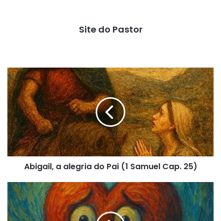
Site do Pastor
Abigail,
a
alegria
do
Pai
(1
Samuel
Cap.
25)
Abigail, a alegria do Pai (1 Samuel Cap. 25)
Quando
o
medo
domina