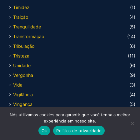
Timidez
(1)
Traição
(4)
Tranquilidade
(5)
Transformação
(14)
Tribulação
(6)
Tristeza
(11)
Unidade
(6)
Vergonha
(9)
Vida
(3)
Vigilância
(4)
Vingança
(5)
Visão
(10)
Nós utilizamos cookies para garantir que você tenha a melhor
experiência em nosso site.
Infantis
(1)
Ok
Política de privacidade
Jó
(33)
Facebook
X
WhatsApp
Telegram
Viber