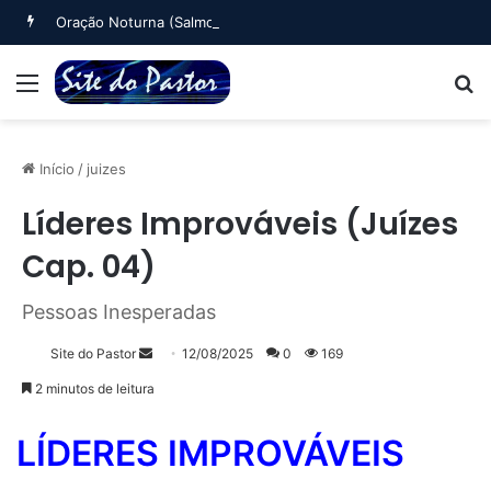
Oração Noturna (Salmo 4)
Menu
B
Início
/
juizes
Líderes Improváveis (Juízes
Cap. 04)
Pessoas Inesperadas
Mande
Site do Pastor
12/08/2025
0
169
um
2 minutos de leitura
e-
mail
LÍDERES IMPROVÁVEIS