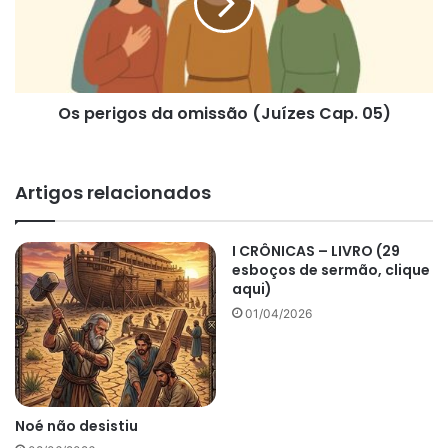
(Juízes
Cap.
05)
Os perigos da omissão (Juízes Cap. 05)
Artigos relacionados
I CRÔNICAS – LIVRO (29
esboços de sermão, clique
aqui)
01/04/2026
Noé não desistiu