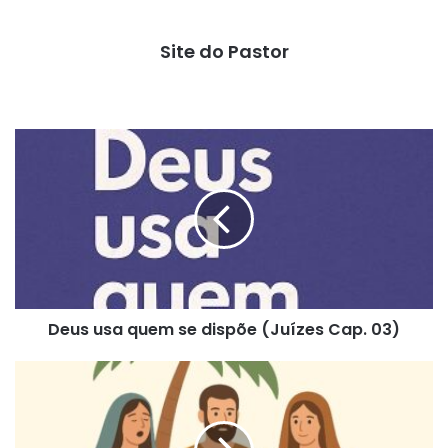
Site do Pastor
Deus
usa
quem
se
dispõe
(Juízes
Cap.
03)
Deus usa quem se dispõe (Juízes Cap. 03)
Os
perigos
da
omissão