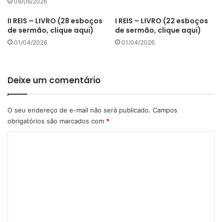
08/06/2026
II REIS – LIVRO (28 esboços
I REIS – LIVRO (22 esboços
de sermão, clique aqui)
de sermão, clique aqui)
01/04/2026
01/04/2026
Deixe um comentário
O seu endereço de e-mail não será publicado.
Campos
obrigatórios são marcados com
*
C
o
m
e
n
t