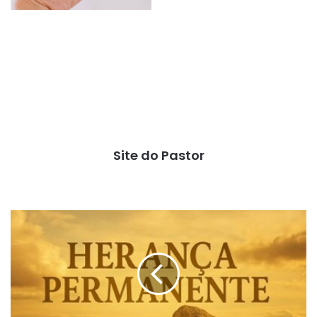
Site do Pastor
Herança
Permanente
(Josué
Cap.
14)