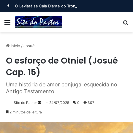
O Leviatã se Cala Diante do Trono (Jó 40:6 a Jó 41:34)
Menu
B
Início
/
Josué
O esforço de Otniel (Josué
Cap. 15)
Uma história de amor conjugal esquecida no
Antigo Testamento
Mande
Site do Pastor
24/07/2025
0
307
um
2 minutos de leitura
e-
mail