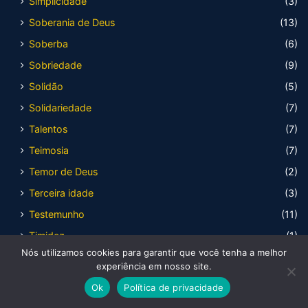
Simplicidade
(3)
Soberania de Deus
(13)
Soberba
(6)
Sobriedade
(9)
Solidão
(5)
Solidariedade
(7)
Talentos
(7)
Teimosia
(7)
Temor de Deus
(2)
Terceira idade
(3)
Testemunho
(11)
Timidez
(1)
Nós utilizamos cookies para garantir que você tenha a melhor
Traição
(4)
experiência em nosso site.
Tranquilidade
(5)
Ok
Política de privacidade
Transformação
(14)
Facebook
X
WhatsApp
Telegram
Viber