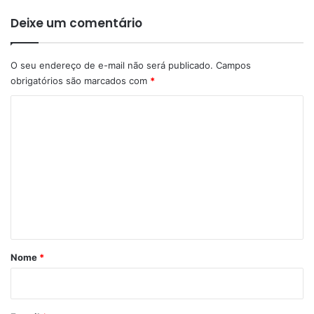
Deixe um comentário
O seu endereço de e-mail não será publicado.
Campos
obrigatórios são marcados com
*
C
o
m
e
n
t
á
r
Nome
*
i
o