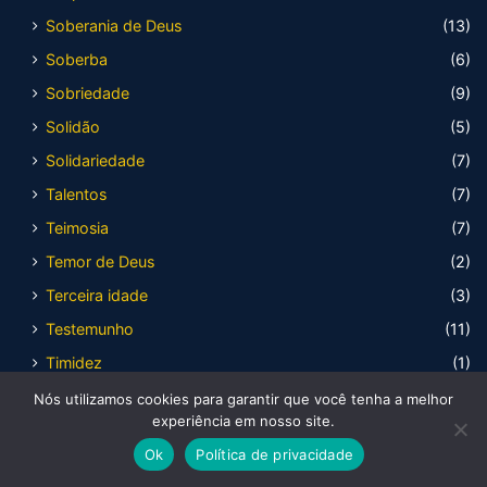
Soberania de Deus
(13)
Soberba
(6)
Sobriedade
(9)
Solidão
(5)
Solidariedade
(7)
Talentos
(7)
Teimosia
(7)
Temor de Deus
(2)
Terceira idade
(3)
Testemunho
(11)
Timidez
(1)
Traição
(4)
Nós utilizamos cookies para garantir que você tenha a melhor
experiência em nosso site.
Tranquilidade
(5)
Ok
Política de privacidade
Transformação
(14)
Facebook
X
WhatsApp
Telegram
Viber