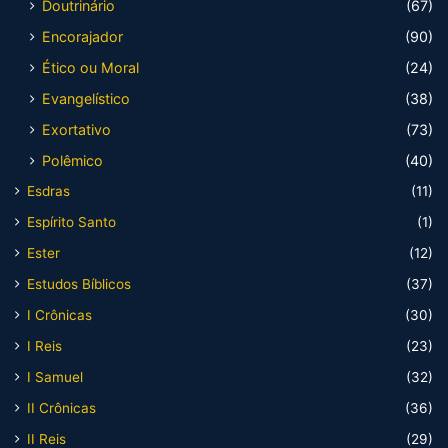
Doutrinário
(67)
Encorajador
(90)
Ético ou Moral
(24)
Evangelístico
(38)
Exortativo
(73)
Polêmico
(40)
Esdras
(11)
Espírito Santo
(1)
Ester
(12)
Estudos Bíblicos
(37)
I Crônicas
(30)
I Reis
(23)
I Samuel
(32)
II Crônicas
(36)
II Reis
(29)