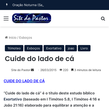
Oração Noturna (Salmo 4)
Menu
B
Início
/
Esboços
1timoteo
Esboços
Exortativo
joao
Livro
Cuide do lado de cá
Mande
Site do Pastor
26/03/2015
220
3 minutos de leitura
um
CUIDE DO LADO DE CÁ
e-
mail
“Cuide do lado de cá” é o título deste estudo bíblico
Exortativo
(baseado em I Timóteo 5.8, I Timóteo 4:16 e
João 21:16) elaborado para equilibrar a atenção e a