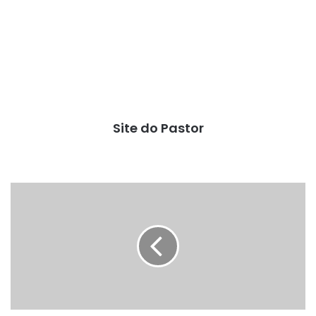
Site do Pastor
Relógio
de
brinquedo