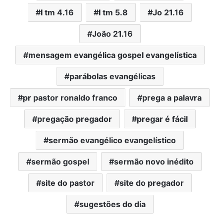
I tm 4.16
I tm 5.8
Jo 21.16
João 21.16
mensagem evangélica gospel evangelística
parábolas evangélicas
pr pastor ronaldo franco
prega a palavra
pregação pregador
pregar é fácil
sermão evangélico evangelístico
sermão gospel
sermão novo inédito
site do pastor
site do pregador
sugestões do dia