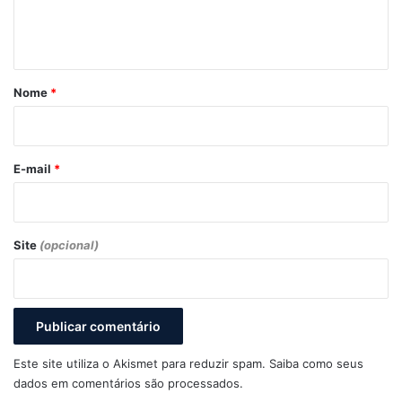
n
t
á
r
Nome
*
i
o
*
E-mail
*
Site
(opcional)
Este site utiliza o Akismet para reduzir spam.
Saiba como seus
dados em comentários são processados
.