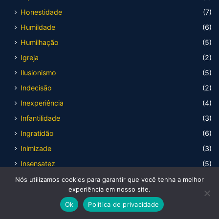
Honestidade
(7)
Humildade
(6)
Humilhação
(5)
Igreja
(2)
Ilusionismo
(5)
Indecisão
(2)
Inexperiência
(4)
Infantilidade
(3)
Ingratidão
(6)
Inimizade
(3)
Insensatez
(5)
Intercessão
(1)
Nós utilizamos cookies para garantir que você tenha a melhor
experiência em nosso site.
Inveja
(3)
Ok
Política de privacidade
Julgamento
(11)
Facebook
X
WhatsApp
Telegram
Viber