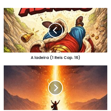
A
ladeira
(1
Reis
Cap.
16)
A ladeira (1 Reis Cap. 16)
Lições
do
Monte
Carmelo
(I
Reis
Cap.
18)