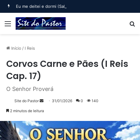
Eu me deitei e dormi (Salmo 3)
Menu
B
Início
/
I Reis
Corvos Carne e Pães (I Reis
Cap. 17)
O Senhor Proverá
Mande
Site do Pastor
31/01/2026
0
140
um
2 minutos de leitura
e-
mail