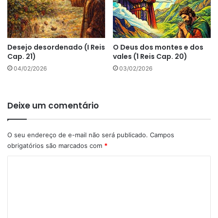
Desejo desordenado (I Reis
O Deus dos montes e dos
Cap. 21)
vales (1 Reis Cap. 20)
04/02/2026
03/02/2026
Deixe um comentário
O seu endereço de e-mail não será publicado.
Campos
obrigatórios são marcados com
*
C
o
m
e