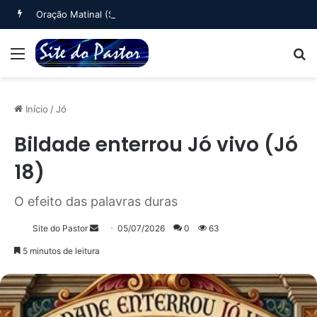
Oração Matinal (Salmo 5)
Menu
B
Início
/
Jó
Bildade enterrou Jó vivo (Jó
18)
O efeito das palavras duras
Mande
Site do Pastor
05/07/2026
0
63
um
5 minutos de leitura
e-
mail