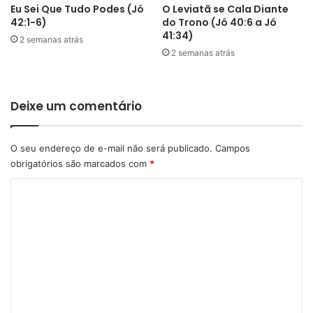
Eu Sei Que Tudo Podes (Jó
O Leviatã se Cala Diante
42:1-6)
do Trono (Jó 40:6 a Jó
41:34)
2 semanas atrás
2 semanas atrás
Deixe um comentário
O seu endereço de e-mail não será publicado.
Campos
obrigatórios são marcados com
*
C
o
m
e
n
t