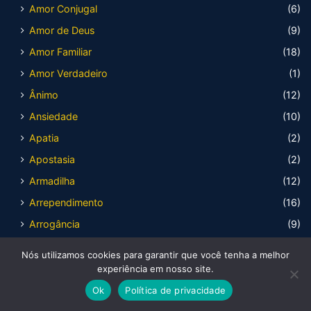
Amor Conjugal
(6)
Amor de Deus
(9)
Amor Familiar
(18)
Amor Verdadeiro
(1)
Ânimo
(12)
Ansiedade
(10)
Apatia
(2)
Apostasia
(2)
Armadilha
(12)
Arrependimento
(16)
Arrogância
(9)
Atitude
(45)
Nós utilizamos cookies para garantir que você tenha a melhor
Atrevimento
(4)
experiência em nosso site.
Auto estima
(8)
Ok
Política de privacidade
Avareza
(2)
Facebook
X
WhatsApp
Telegram
Viber