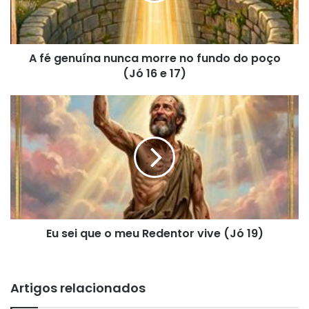
fundo
do
poço
A fé genuína nunca morre no fundo do poço
(Jó
16
(Jó 16 e 17)
e
17)
Eu
sei
que
o
meu
Redentor
vive
(Jó
19)
Eu sei que o meu Redentor vive (Jó 19)
Artigos relacionados