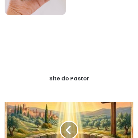
Site do Pastor
A
fé
genuína
nunca
morre
no