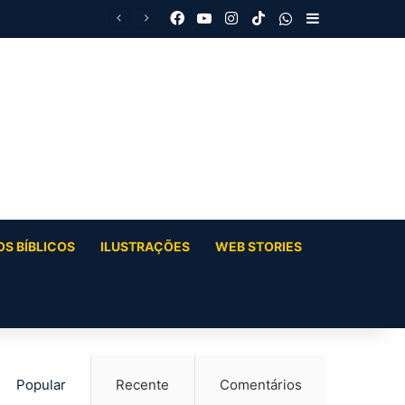
Facebook
YouTube
Instagram
TikTok
WhatsApp
Barra Latera
S BÍBLICOS
ILUSTRAÇÕES
WEB STORIES
Popular
Recente
Comentários