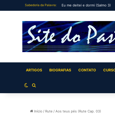
Sabedoria da Palavra:
Tu és meu filho, Eu hoje te gerei
ARTIGOS
BIOGRAFIAS
CONTATO
CURS
Switch skin
Buscar por
Início
/
Rute
/
Aos teus pés (Rute Cap. 03)