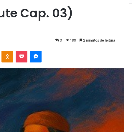
ute Cap. 03)
0
199
2 minutos de leitura
VK
OK
Pocket
Messenger