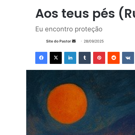
Aos teus pés (R
Eu encontro proteção
Mande
Site do Pastor
28/09/2025
um
Facebook
X
Linkedin
Tumblr
Pinterest
Reddit
e-
mail