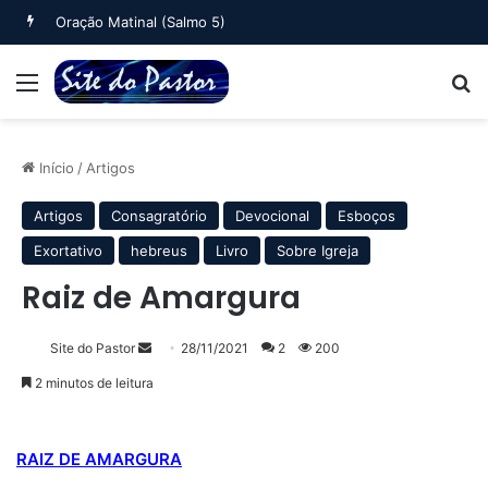
Oração Matinal (Salmo 5)
Menu
B
Início
/
Artigos
Artigos
Consagratório
Devocional
Esboços
Exortativo
hebreus
Livro
Sobre Igreja
Raiz de Amargura
Mande
Site do Pastor
28/11/2021
2
200
um
2 minutos de leitura
e-
mail
RAIZ DE AMARGURA