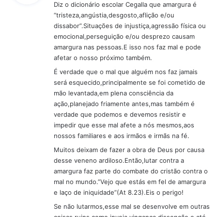
Diz o dicionário escolar Cegalla que amargura é
s
“tristeza,angústia,desgosto,aflição e/ou
e
dissabor”.Situações de injustiça,agressão física ou
:
emocional,perseguição e/ou desprezo causam
amargura nas pessoas.E isso nos faz mal e pode
afetar o nosso próximo também.
É verdade que o mal que alguém nos faz jamais
será esquecido,principalmente se foi cometido de
mão levantada,em plena consciência da
ação,planejado friamente antes,mas também é
verdade que podemos e devemos resistir e
impedir que esse mal afete a nós mesmos,aos
nossos familiares e aos irmãos e irmãs na fé.
Muitos deixam de fazer a obra de Deus por causa
desse veneno ardiloso.Então,lutar contra a
amargura faz parte do combate do cristão contra o
mal no mundo.”Vejo que estás em fel de amargura
e laço de iniquidade”(At 8.23).Eis o perigo!
Se não lutarmos,esse mal se desenvolve em outras