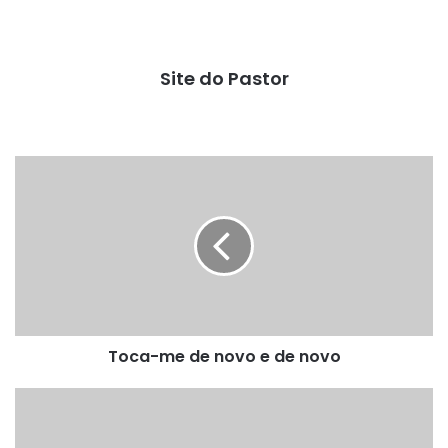
Site do Pastor
Toca-
me
de
novo
e
de
novo
Toca-me de novo e de novo
Quem
cala
consente