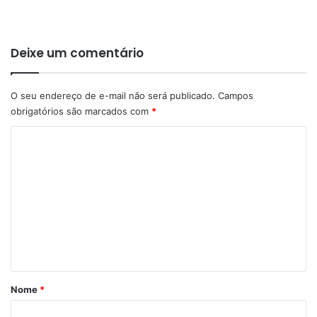
Deixe um comentário
O seu endereço de e-mail não será publicado.
Campos
obrigatórios são marcados com
*
C
o
m
e
n
t
á
r
Nome
*
i