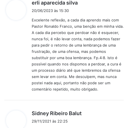
d
erli aparecida silva
i
20/06/2023 às 15:30
s
Excelente reflexão, a cada dia aprendo mais com
s
Pastor Ronaldo Franco, uma benção em minha vida.
e
A cada dia percebo que perdoar não é esquecer,
:
nunca foi, é não levar conta, nada podemos fazer
para pedir o retorno de uma lembrança de uma
frustração, de uma ofensa, mas podemos
substituir por uma boa lembrança. Fp.4:8. Isto é
possível quando nos dispomos a perdoar, a cura é
um processo diário até que lembremos da ofensa
sem levar em conta. Me desculpem, mas nunca
postei nada aqui, portanto não pode ser um
comentário repetido, muito obrigado.
d
Sidney Ribeiro Balut
i
29/11/2021 às 22:25
s