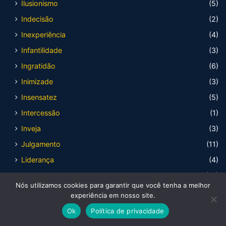
Ilusionismo
(5)
Indecisão
(2)
Inexperiência
(4)
Infantilidade
(3)
Ingratidão
(6)
Inimizade
(3)
Insensatez
(5)
Intercessão
(1)
Inveja
(3)
Julgamento
(11)
Liderança
(4)
Livramento
(17)
Nós utilizamos cookies para garantir que você tenha a melhor
Livre arbítrio
(10)
experiência em nosso site.
Loucura
(14)
Ok
Política de privacidade
Luto
(2)
Facebook
X
WhatsApp
Telegram
Viber