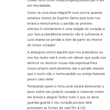
coisas ruins como inveja,vingança,dissenção e até
em imoralidade.
Como se cura essa mágoa?A cura ocorre quando
estamos cheios do Espírito Santo pois este nos
levará a ministrarmos o perdão ao próximo
ofensor.O cristianismo é uma religião do coração e
,por isso,a obediência exterior não é suficiente.A
cura chama-se perdão e tem de partir do interior
do nosso coração!
A amargura contra alguém que nos prejudicou ou
nos fez muito mal é como um câncer que pode nos
destruir ou destruir nossa vida espiritual.Para
nosso próprio bem,devemos dar o perdão mesmo
que o outro não o tenha pedido ou esteja fazendo
pouco caso dele!
Perdoando quem o feriu,você estará diminuindo o
peso sobre seu próprio coração e trazendo sobre
ele leveza e alegria.”Sobre tudo o que se deve
guardar,guarda o teu coração,porque dele
procedem as fontes de vida”(Pv 4.23).