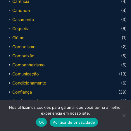
Carência
(4)
Caridade
(4)
Casamento
(3)
Cegueira
(6)
Ciúme
(1)
Comodismo
(2)
Compaixão
(5)
Companheirismo
(6)
Comunicação
(13)
Condicionamento
(6)
Confiança
(39)
Conflito interior
(10)
Nós utilizamos cookies para garantir que você tenha a melhor
Conformismo
(4)
experiência em nosso site.
Confusão
(19)
Ok
Política de privacidade
Consciência
(15)
Facebook
X
WhatsApp
Telegram
Viber