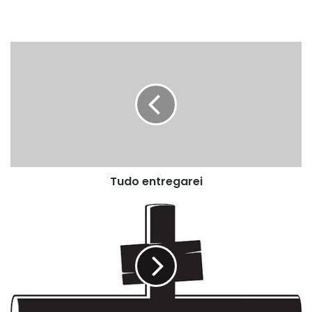
Tudo
entregarei
Tudo entregarei
Ilustrações
Para
Sermão
-
Alto
Preço