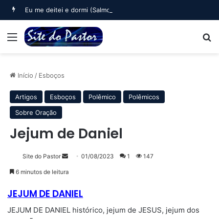
Eu me deitei e dormi (Salmo 3)
Menu
B
Início
/
Esboços
Artigos
Esboços
Polêmico
Polêmicos
Sobre Oração
Jejum de Daniel
Mande
Site do Pastor
01/08/2023
1
147
um
6 minutos de leitura
e-
JEJUM DE DANIEL
mail
JEJUM DE DANIEL histórico, jejum de JESUS, jejum dos