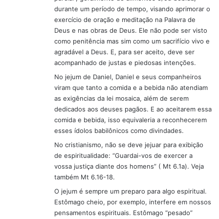
e
durante um período de tempo, visando aprimorar o
:
exercício de oração e meditação na Palavra de
Deus e nas obras de Deus. Ele não pode ser visto
como penitência mas sim como um sacrifício vivo e
agradável a Deus. E, para ser aceito, deve ser
acompanhado de justas e piedosas intenções.
No jejum de Daniel, Daniel e seus companheiros
viram que tanto a comida e a bebida não atendiam
as exigências da lei mosaica, além de serem
dedicados aos deuses pagãos. E ao aceitarem essa
comida e bebida, isso equivaleria a reconhecerem
esses ídolos babilônicos como divindades.
No cristianismo, não se deve jejuar para exibição
de espiritualidade: “Guardai-vos de exercer a
vossa justiça diante dos homens” ( Mt 6.1a). Veja
também Mt 6.16-18.
O jejum é sempre um preparo para algo espiritual.
Estômago cheio, por exemplo, interfere em nossos
pensamentos espirituais. Estômago “pesado”