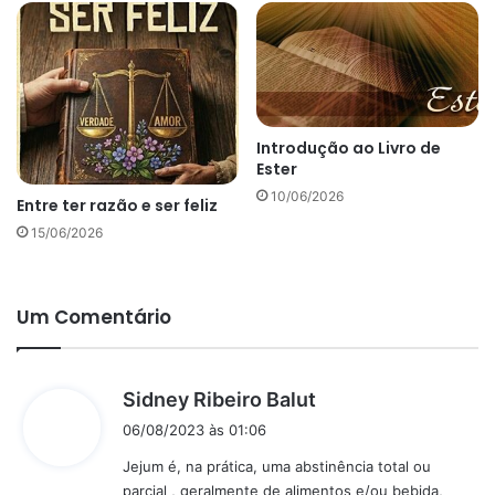
Introdução ao Livro de
Ester
10/06/2026
Entre ter razão e ser feliz
15/06/2026
Um Comentário
d
Sidney Ribeiro Balut
i
06/08/2023 às 01:06
s
Jejum é, na prática, uma abstinência total ou
s
parcial , geralmente de alimentos e/ou bebida,