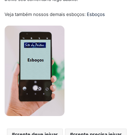
Veja também nossos demais esboços:
Esboços
crente deve jejuar
crente precisa jejuar