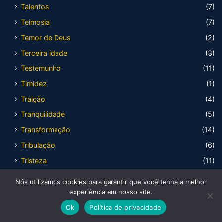
Talentos
(7)
Teimosia
(7)
Temor de Deus
(2)
Terceira idade
(3)
Testemunho
(11)
Timidez
(1)
Traição
(4)
Tranquilidade
(5)
Transformação
(14)
Tribulação
(6)
Tristeza
(11)
Unidade
(6)
Nós utilizamos cookies para garantir que você tenha a melhor
Vergonha
(9)
experiência em nosso site.
Vida
(3)
Ok
Política de privacidade
Facebook
X
WhatsApp
Telegram
Viber
Vigilância
(4)