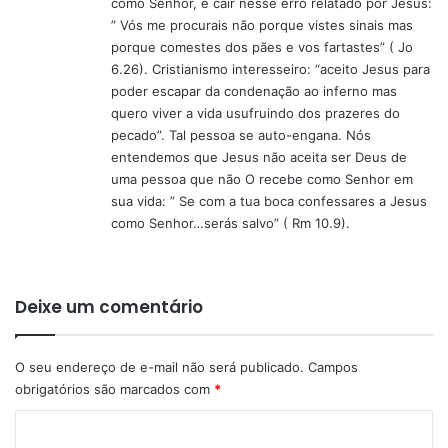
como Senhor, é cair nesse erro relatado por Jesus:
” Vós me procurais não porque vistes sinais mas
porque comestes dos pães e vos fartastes” ( Jo
6.26). Cristianismo interesseiro: “aceito Jesus para
poder escapar da condenação ao inferno mas
quero viver a vida usufruindo dos prazeres do
pecado”. Tal pessoa se auto-engana. Nós
entendemos que Jesus não aceita ser Deus de
uma pessoa que não O recebe como Senhor em
sua vida: ” Se com a tua boca confessares a Jesus
como Senhor…serás salvo” ( Rm 10.9).
Deixe um comentário
O seu endereço de e-mail não será publicado.
Campos
obrigatórios são marcados com
*
C