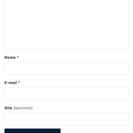
o
m
e
n
t
á
r
Nome
*
i
o
*
E-mail
*
Site
(opcional)