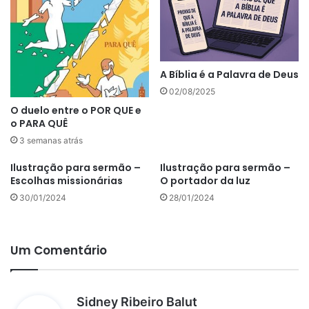
A Bíblia é a Palavra de Deus
02/08/2025
O duelo entre o POR QUE e
o PARA QUÊ
3 semanas atrás
Ilustração para sermão –
Ilustração para sermão –
Escolhas missionárias
O portador da luz
30/01/2024
28/01/2024
Um Comentário
d
Sidney Ribeiro Balut