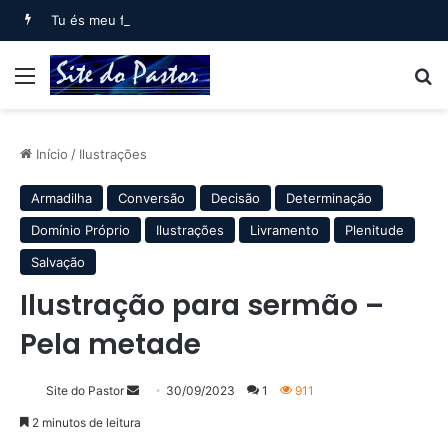
Tu és meu filho, Eu hoje te gerei (Salmo 2)
Menu
B
Início
/
Ilustrações
Armadilha
Conversão
Decisão
Determinação
Domínio Próprio
Ilustrações
Livramento
Plenitude
Salvação
Ilustração para sermão –
Pela metade
Mande
Site do Pastor
30/09/2023
1
911
um
2 minutos de leitura
e-