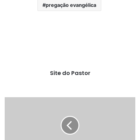
pregação evangélica
Site do Pastor
Ilustração
para
sermão
-
Bota
suja