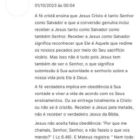
i
01/10/2023 às 00:04
s
A fé cristã ensina que Jesus Cristo é tanto Senhor
s
como Salvador e que a conversão genuína inclui
e
receber a Jesus tanto como Salvador como
:
também Senhor. Receber a Jesus como Salvador
significa reconhecer que Ele é Aquele que redime
os nossos pecados por meio do Seu sacrifício
vicário. Mas isso não é tudo pois Jesus tem
também de ser o Senhor, o que significa
submissão à Sua autoridade e senhorio sobre a
nossa vida pois Ele é Deus.
A fé verdadeira implica em obediência à Sua
vontade e viver a vida de acordo com os Seus
ensinamentos. Ou se entrega totalmente a Cristo
ou não se é cristão. Receber a Jesus pela metade,
não é receber o verdadeiro Jesus da Bíblia.
Jesus não aceita falsa obediência: “Por que me
chamais, Senhor, Senhor, e não fazeis o que vos
mando?” ( Lc 6.46). E Mateus registra: ” Nem todo