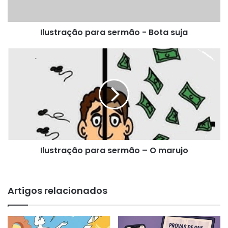
Ilustração para sermão - Bota suja
Ilustração
para
sermão
–
O
marujo
Ilustração para sermão – O marujo
Artigos relacionados