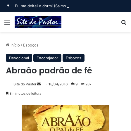
Eu me deitei e dormi (Salmo 3)
Menu
B
Início
/
Esboços
Devocional
Encorajador
Esboços
Abraão padrão de fé
Mande
Site do Pastor
18/04/2016
9
287
um
3 minutos de leitura
e-
mail