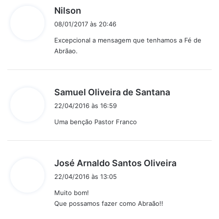
d
Nilson
i
08/01/2017 às 20:46
s
Excepcional a mensagem que tenhamos a Fé de
s
Abrãao.
e
:
d
Samuel Oliveira de Santana
i
22/04/2016 às 16:59
s
Uma benção Pastor Franco
s
e
:
d
José Arnaldo Santos Oliveira
i
22/04/2016 às 13:05
s
Muito bom!
s
Que possamos fazer como Abraão!!
e
: