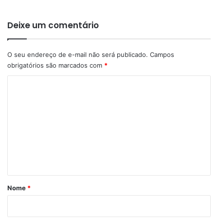
Deixe um comentário
O seu endereço de e-mail não será publicado.
Campos
obrigatórios são marcados com
*
C
o
m
e
n
t
á
r
Nome
*
i
o