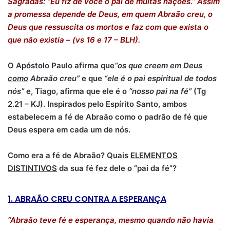
Sagradas: “Eu fiz de você o pai de muitas nações.” Assim
a promessa depende de Deus, em quem Abraão creu, o
Deus que ressuscita os mortos e faz com que exista o
que não existia – (vs 16 e 17 – BLH).
O Apóstolo Paulo afirma que
“os que creem em Deus
como
Abraão creu”
e que
“ele é o pai espiritual de todos
nós”
e, Tiago, afirma que ele é o
“nosso pai na fé”
(Tg
2.21 – KJ). Inspirados pelo Espírito Santo, ambos
estabelecem a fé de Abraão como o padrão de fé que
Deus espera em cada um de nós.
Como era a fé de Abraão? Quais
ELEMENTOS
DISTINTIVOS
da sua fé fez dele o “pai da fé”?
1. ABRAÃO CREU CONTRA A ESPERANÇA
“Abraão teve fé e esperança, mesmo quando não havia