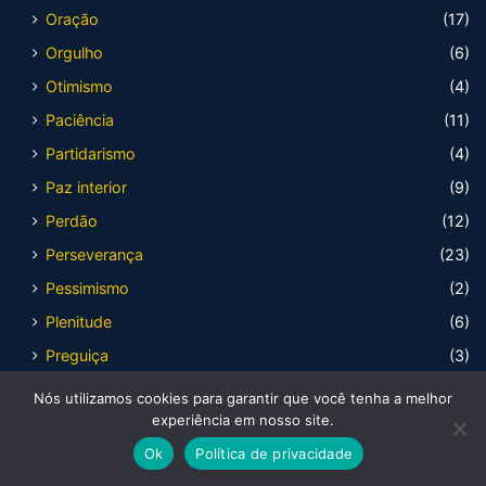
Oração
(17)
Orgulho
(6)
Otimismo
(4)
Paciência
(11)
Partidarismo
(4)
Paz interior
(9)
Perdão
(12)
Perseverança
(23)
Pessimismo
(2)
Plenitude
(6)
Preguiça
(3)
Preocupação
(8)
Nós utilizamos cookies para garantir que você tenha a melhor
experiência em nosso site.
Prevenção
(5)
Ok
Política de privacidade
Proteção
(13)
Facebook
X
WhatsApp
Telegram
Viber