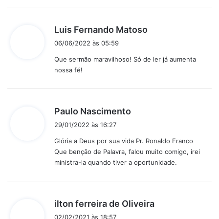
e
:
d
Luis Fernando Matoso
i
06/06/2022 às 05:59
s
Que sermão maravilhoso! Só de ler já aumenta
s
nossa fé!
e
:
d
Paulo Nascimento
i
29/01/2022 às 16:27
s
Glória a Deus por sua vida Pr. Ronaldo Franco
s
Que benção de Palavra, falou muito comigo, irei
e
ministra-la quando tiver a oportunidade.
:
d
ilton ferreira de Oliveira
i
02/02/2021 às 18:57