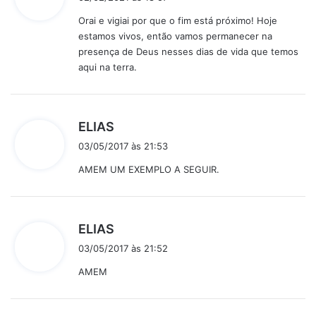
s
Orai e vigiai por que o fim está próximo! Hoje
s
estamos vivos, então vamos permanecer na
e
presença de Deus nesses dias de vida que temos
:
aqui na terra.
d
ELIAS
i
03/05/2017 às 21:53
s
AMEM UM EXEMPLO A SEGUIR.
s
e
:
d
ELIAS
i
03/05/2017 às 21:52
s
AMEM
s
e
: