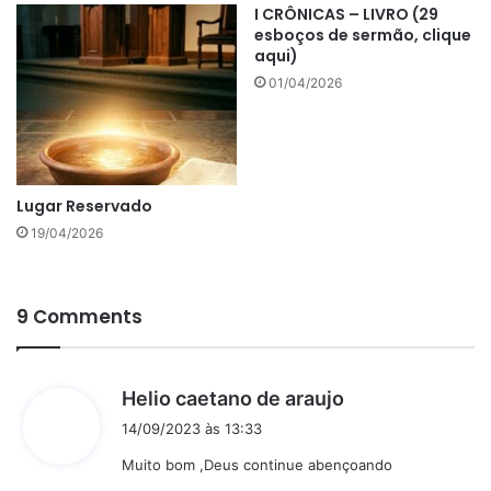
I CRÔNICAS – LIVRO (29
esboços de sermão, clique
aqui)
01/04/2026
Lugar Reservado
19/04/2026
9 Comments
d
Helio caetano de araujo
i
14/09/2023 às 13:33
s
Muito bom ,Deus continue abençoando
s