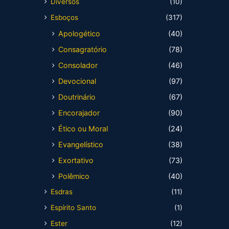
Diversos
(10)
Esboços
(317)
Apologético
(40)
Consagratório
(78)
Consolador
(46)
Devocional
(97)
Doutrinário
(67)
Encorajador
(90)
Ético ou Moral
(24)
Evangelístico
(38)
Exortativo
(73)
Polêmico
(40)
Esdras
(11)
Espírito Santo
(1)
Ester
(12)