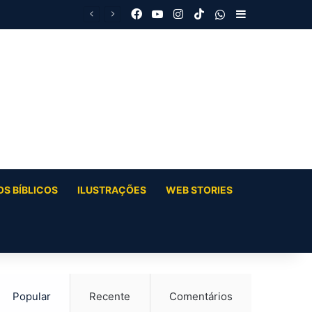
Facebook
YouTube
Instagram
TikTok
WhatsApp
Barra Latera
S BÍBLICOS
ILUSTRAÇÕES
WEB STORIES
Popular
Recente
Comentários