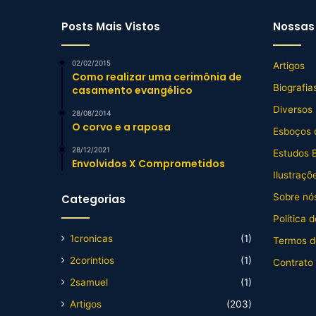
Posts Mais Vistos
Nossas 
02/02/2015
Artigos
Como realizar uma cerimônia de
Biografia
casamento evangélico
Diversos
28/08/2014
O corvo e a raposa
Esboços 
28/12/2021
Estudos B
Envolvidos X Comprometidos
Ilustraçõ
Sobre nós
Categorias
Política 
1cronicas
(1)
Termos d
2corintios
(1)
Contrato
2samuel
(1)
Artigos
(203)