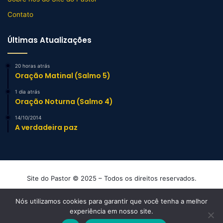
Contato
Últimas Atualizações
20 horas atrás
Oração Matinal (Salmo 5)
1 dia atrás
Oração Noturna (Salmo 4)
14/10/2014
A verdadeira paz
Site do Pastor © 2025 – Todos os direitos reservados.
Mensagens e Esboços de Sermão Evangélicos
Nós utilizamos cookies para garantir que você tenha a melhor
experiência em nosso site.
Facebook
YouTube
Instagram
TikTok
WhatsApp