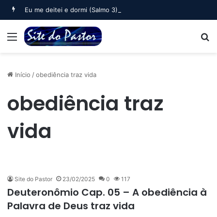
Eu me deitei e dormi (Salmo 3)
Menu
B
Início
/
obediência traz vida
obediência traz
vida
Site do Pastor
23/02/2025
0
117
Deuteronômio Cap. 05 – A obediência à
Palavra de Deus traz vida