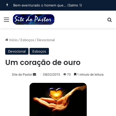
Bem-aventurado o homem que… (Salmo 1)
Menu
B
Início
/
Esboços
/
Devocional
Devocional
Esboços
Um coração de ouro
Mande
Site do Pastor
08/02/2015
70
1 minuto de leitura
um
e-
mail