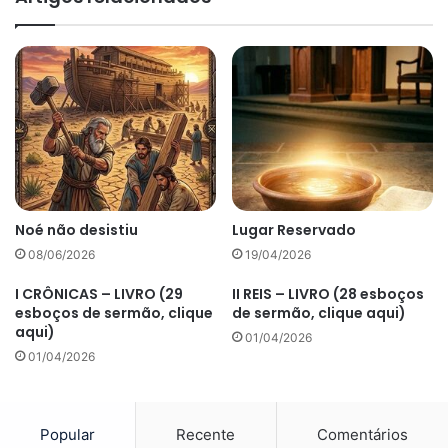
Noé não desistiu
Lugar Reservado
08/06/2026
19/04/2026
I CRÔNICAS – LIVRO (29
II REIS – LIVRO (28 esboços
esboços de sermão, clique
de sermão, clique aqui)
aqui)
01/04/2026
01/04/2026
Popular
Recente
Comentários