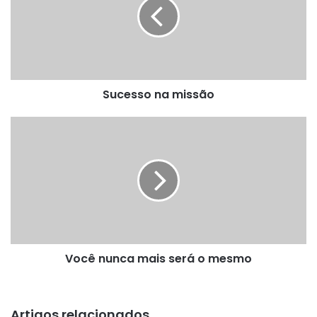
Sucesso na missão
Você
nunca
mais
será
o
mesmo
Você nunca mais será o mesmo
Artigos relacionados