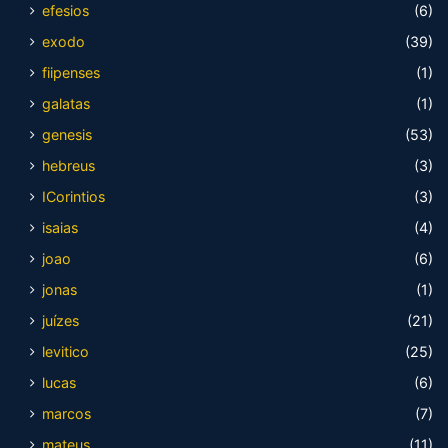
efesios
(6)
exodo
(39)
fiipenses
(1)
galatas
(1)
genesis
(53)
hebreus
(3)
ICorintios
(3)
isaias
(4)
joao
(6)
jonas
(1)
juízes
(21)
levitico
(25)
lucas
(6)
marcos
(7)
mateus
(11)