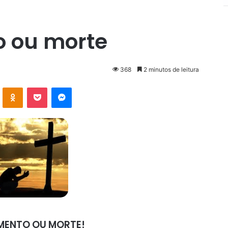
 ou morte
368
2 minutos de leitura
VK
OK
Pocket
Messenger
MENTO OU MORTE!