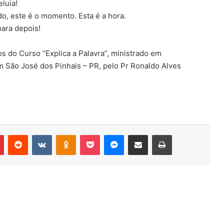
luia!
o, este é o momento. Esta é a hora.
para depois!
s do Curso “Explica a Palavra”, ministrado em
m São José dos Pinhais – PR, pelo Pr Ronaldo Alves
r
Pinterest
Reddit
VK
OK
Pocket
Messenger
Compartilhar via e-mail
Imprimir