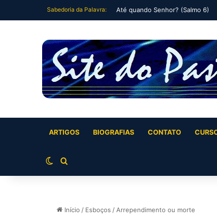
Sabedoria da Palavra:
Até quando Senhor? (Salmo 6)
ARTIGOS
BIOGRAFIAS
CONTATO
CURS
Switch skin
Buscar por
Início
/
Esboços
/
Arrependimento ou morte