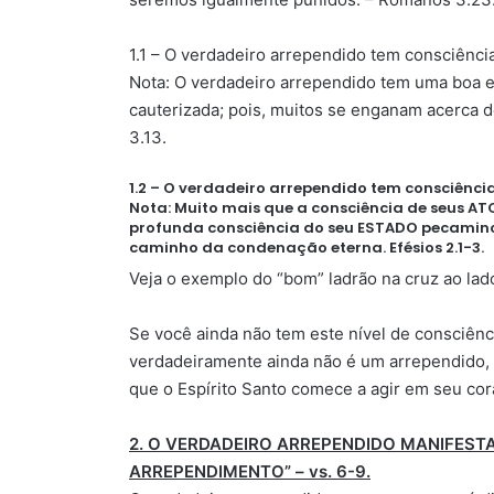
1.1 – O verdadeiro arrependido tem consciênc
Nota: O verdadeiro arrependido tem uma boa e
cauterizada; pois, muitos se enganam acerca de
3.13.
1.2 – O verdadeiro arrependido tem consciênc
Nota: Muito mais que a consciência de seus A
profunda consciência do seu ESTADO pecaminos
caminho da condenação eterna. Efésios 2.1-3.
Veja o exemplo do “bom” ladrão na cruz ao lad
Se você ainda não tem este nível de consciênc
verdadeiramente ainda não é um arrependido, 
que o Espírito Santo comece a agir em seu cor
2. O VERDADEIRO ARREPENDIDO MANIFESTA
ARREPENDIMENTO” – vs. 6-9.