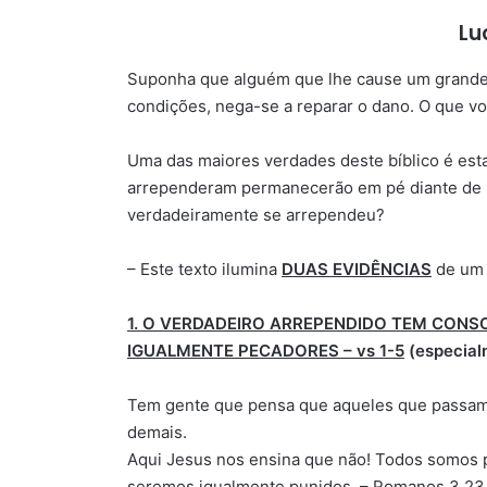
Lu
Suponha que alguém que lhe cause um grande p
condições, nega-se a reparar o dano. O que vo
Uma das maiores verdades deste bíblico é es
arrependeram permanecerão em pé diante de 
verdadeiramente se arrependeu?
– Este texto ilumina
DUAS EVIDÊNCIAS
de um 
1. O VERDADEIRO ARREPENDIDO TEM CONS
IGUALMENTE PECADORES – vs 1-5
(especialm
Tem gente que pensa que aqueles que passam
demais.
Aqui Jesus nos ensina que não! Todos somos 
seremos igualmente punidos. – Romanos 3.23