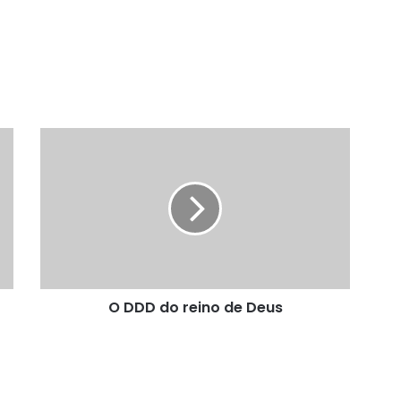
O
DDD
do
reino
de
Deus
O DDD do reino de Deus