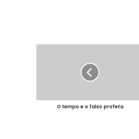
O
tempo
e
o
falso
profeta
O tempo e o falso profeta