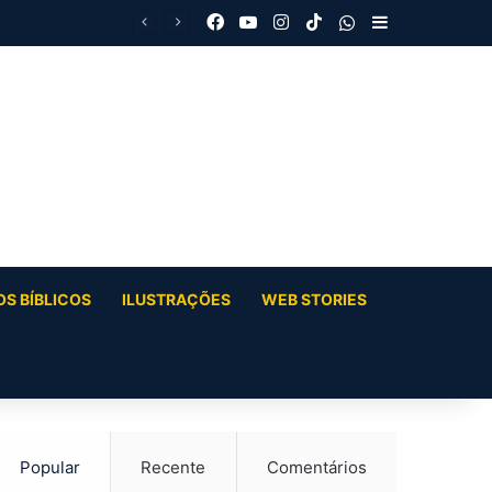
Facebook
YouTube
Instagram
TikTok
WhatsApp
Barra Latera
S BÍBLICOS
ILUSTRAÇÕES
WEB STORIES
Popular
Recente
Comentários