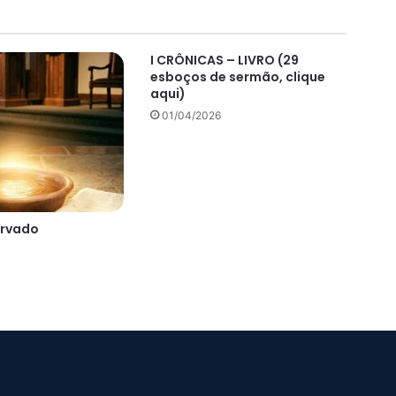
I CRÔNICAS – LIVRO (29
esboços de sermão, clique
aqui)
01/04/2026
ervado